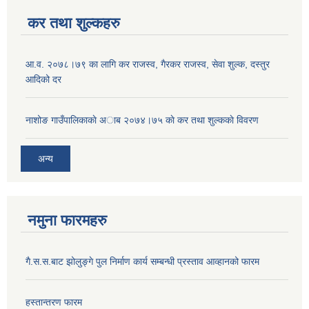
कर तथा शुल्कहरु
आ‍.व. २०७८।७९ का लागि कर राजस्व, गैरकर राजस्व, सेवा शुल्क, दस्तुर
आदिको दर
नाशोङ गाउँपालिकाकाे अा‍ब‍ २०७४।७५ काे कर तथा शुल्ककाे विवरण
अन्य
नमुना फारमहरु
गै.स.स.बाट झोलुङ्गे पुल निर्माण कार्य सम्बन्धी प्रस्ताव आव्हानको फारम
हस्तान्तरण फारम