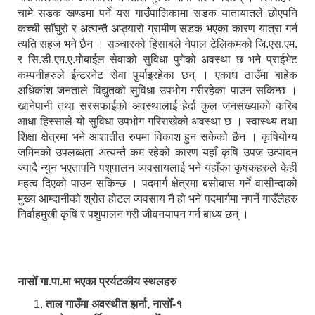
चामे सडक खण्डमा पर्ने यस गाउँपालिकामा सडक यातायातले छोएपनि
कच्ची साँघुरो र अत्यन्तै अप्ठ्यारो ग्रामीण सडक भएका कारण यात्रा गर्न
त्यति सहज भने छैन । सञ्चारको हिसाबले नेपाल टेलिकमको जि.एस.एम.
र सि.डी.एम.ए.मोबाईल सेवाको सुविधा पुगेको अवस्था छ भने प्राईभेट
कम्पनीहरुले ईन्टरनेट सेवा पुर्याइरहेका छन् । एकाध ठाउँमा बाहेक
अधिकांश जनताले विद्युतको सुविधा उपभोग गरीरहेका पाउन सकिन्छ ।
खानेपानी तथा सरसफाईको अवस्थालाई हेर्दा कुल जनसंख्याको करिब
आधा हिस्साले यो सुविधा उपभोग गरिराखेको अवस्था छ । स्वास्थ्य तथा
शिक्षा क्षेत्रमा भने आशातीत रुपमा विकाश हुन सकेको छैन । कृषियोग्य
जमिनको उपलब्धता अत्यन्तै कम रहेको कारण यहाँ कृषि उपज उत्पादन
ज्यादै न्युन भएतापनि पशुपालन व्यवसायलाई भने यहाँका कृषकहरुले केही
महत्व दिएको पाउन सकिन्छ । पदमार्ग क्षेत्रमा बसोबास गर्ने वासीन्दाको
मुख्य आम्दानीको श्रोत होटल व्यवसाय नै हो भने पदमार्गमा नपर्ने गाउँलेहरु
निर्वाहमुखी कृषि र पशुपालन गरी जीवनयापन गर्न बाध्य छन् ।
नासोँ गा.पा.मा भएका प्रर्यटकीय स्थलहरु
ताल गाउँमा अवस्थीत झर्ना, नासोँ-१