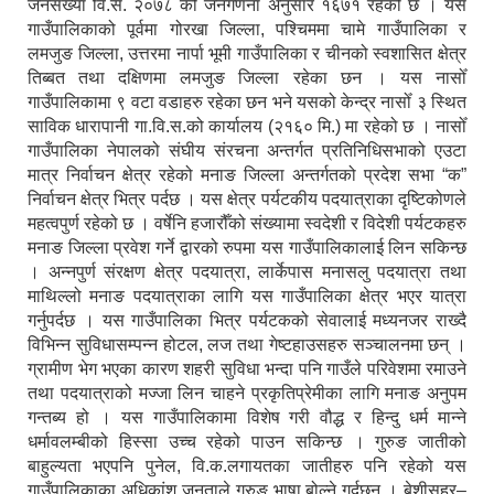
जनसंख्या वि.सं. २०७८ को जनगणना अनुसार १६७१ रहेको छ । यस
गाउँपालिकाको पूर्वमा गोरखा जिल्ला, पश्चिममा चामे गाउँपालिका र
लमजुङ जिल्ला, उत्तरमा नार्पा भूमी गाउँपालिका र चीनको स्वशासित क्षेत्र
तिब्बत तथा दक्षिणमा लमजुङ जिल्ला रहेका छन । यस नासोँ
गाउँपालिकामा ९ वटा वडाहरु रहेका छन भने यसको केन्द्र नासोँ ३ स्थित
साविक धारापानी गा.वि.स.को कार्यालय (२१६० मि.) मा रहेको छ । नासोँ
गाउँपालिका नेपालको संघीय संरचना अन्तर्गत प्रतिनिधिसभाको एउटा
मात्र निर्वाचन क्षेत्र रहेको मनाङ जिल्ला अन्तर्गतको प्रदेश सभा “क”
निर्वाचन क्षेत्र भित्र पर्दछ । यस क्षेत्र पर्यटकीय पदयात्राका दृष्टिकोणले
महत्वपुर्ण रहेको छ । वर्षेनि हजारौँको संख्यामा स्वदेशी र विदेशी पर्यटकहरु
मनाङ जिल्ला प्रवेश गर्ने द्वारको रुपमा यस गाउँपालिकालाई लिन सकिन्छ
। अन्नपुर्ण संरक्षण क्षेत्र पदयात्रा, लार्केपास मनासलु पदयात्रा तथा
माथिल्लो मनाङ पदयात्राका लागि यस गाउँपालिका क्षेत्र भएर यात्रा
गर्नुपर्दछ । यस गाउँपालिका भित्र पर्यटकको सेवालाई मध्यनजर राख्दै
विभिन्न सुविधासम्पन्न होटल, लज तथा गेष्टहाउसहरु सञ्चालनमा छन् ।
ग्रामीण भेग भएका कारण शहरी सुविधा भन्दा पनि गाउँले परिवेशमा रमाउने
तथा पदयात्राको मज्जा लिन चाहने प्रकृतिप्रेमीका लागि मनाङ अनुपम
गन्तब्य हो । यस गाउँपालिकामा विशेष गरी वौद्ध र हिन्दु धर्म मान्ने
धर्मावलम्बीको हिस्सा उच्च रहेको पाउन सकिन्छ । गुरुङ जातीको
बाहुल्यता भएपनि पुनेल, वि.क.लगायतका जातीहरु पनि रहेको यस
गाउँपालिकाका अधिकांश जनताले गुरुङ भाषा बोल्ने गर्दछन् । बेशीसहर–