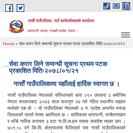
Skip to main content
नासाेँ गाउँपालिका, गाउँ कार्यपालिकाकाे कार्यालय
धारापानी, मनाङ, गण्डकी प्रदेश, नेपाल ।
You are here
Home
» सेवा करार लिने सम्वन्धी सूचना प्रथम पटक प्रकाशित मितिः२०७८/०१/२१
सेवा करार लिने सम्वन्धी सूचना प्रथम पटक
प्रकाशित मितिः२०७८/०१/२१
नासाेँ गाउँपालिकामा यहाँलाई हार्दिक स्वागत छ ।
नासोँ गाउँपालिका नेपालको संविधानको धारा २९५ उपधारा ३ बमोजिम
नेपाल सरकारबाट २०७३ साल फाल्गुण २७ गते गठित स्थानीय तहहरु
मध्येको एक हो । यो गाउँपालिका नेपालको ४ नं. प्रदेश अन्तर्गत मनाङ
जिल्लाको तल्लो भेगमा अवस्थित छ । साविकका धारापानी‚ ताचैवगरछाप
र थोँचे गाविस लगायत ३ वटा गा.वि.स.हरु यसमा समावेश भएका छन ।
७०९.५८ वर्ग कि.मि. क्षेत्रफलमा फैलिएको यस नासोँ गाउँपालिकाको