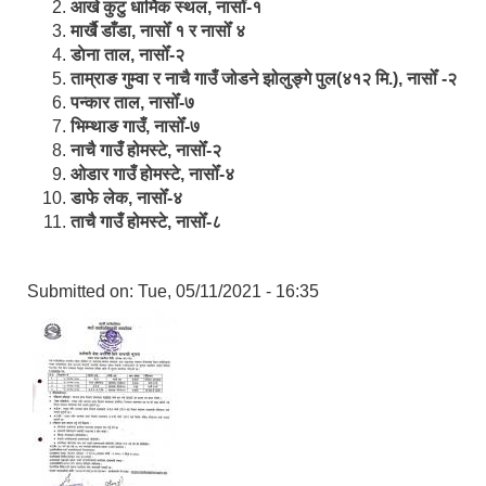
आखे कुटु धार्मिक स्थल, नासोँ-१
मार्खै डाँडा, नासोँ १ र नासोँ ४
डाेना ताल, नासोँ-२
ताम्राङ गुम्वा र नाचै गाउँ जोडने झोलुङ्गे पुल(४१२ मि.), नासोँ -२
पन्कार ताल, नासोँ-७
भिम्थाङ गाउँ, नासोँ-७
नाचै गाउँ होमस्टे, नासोँ-२
ओ‍‍‌डार गाउँ होमस्टे, नासोँ-४
डाफे लेक, नासोँ-४
ताचै गाउँ होमस्टे, नासोँ-८
Submitted on:
Tue, 05/11/2021 - 16:35