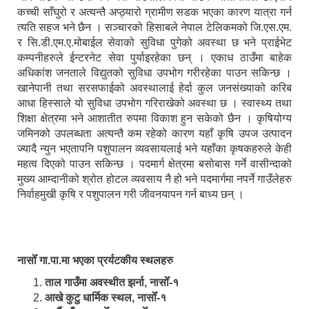
कच्ची साँघुरो र अत्यन्तै अप्ठ्यारो ग्रामीण सडक भएका कारण यात्रा गर्न
त्यति सहज भने छैन । सञ्चारको हिसाबले नेपाल टेलिकमको जि.एस.एम.
र सि.डी.एम.ए.मोबाईल सेवाको सुविधा पुगेको अवस्था छ भने प्राईभेट
कम्पनीहरुले ईन्टरनेट सेवा पुर्याइरहेका छन् । एकाध ठाउँमा बाहेक
अधिकांश जनताले विद्युतको सुविधा उपभोग गरीरहेका पाउन सकिन्छ ।
खानेपानी तथा सरसफाईको अवस्थालाई हेर्दा कुल जनसंख्याको करिब
आधा हिस्साले यो सुविधा उपभोग गरिराखेको अवस्था छ । स्वास्थ्य तथा
शिक्षा क्षेत्रमा भने आशातीत रुपमा विकाश हुन सकेको छैन । कृषियोग्य
जमिनको उपलब्धता अत्यन्तै कम रहेको कारण यहाँ कृषि उपज उत्पादन
ज्यादै न्युन भएतापनि पशुपालन व्यवसायलाई भने यहाँका कृषकहरुले केही
महत्व दिएको पाउन सकिन्छ । पदमार्ग क्षेत्रमा बसोबास गर्ने वासीन्दाको
मुख्य आम्दानीको श्रोत होटल व्यवसाय नै हो भने पदमार्गमा नपर्ने गाउँलेहरु
निर्वाहमुखी कृषि र पशुपालन गरी जीवनयापन गर्न बाध्य छन् ।
नासोँ गा.पा.मा भएका प्रर्यटकीय स्थलहरु
ताल गाउँमा अवस्थीत झर्ना, नासोँ-१
आखे कुटु धार्मिक स्थल, नासोँ-१