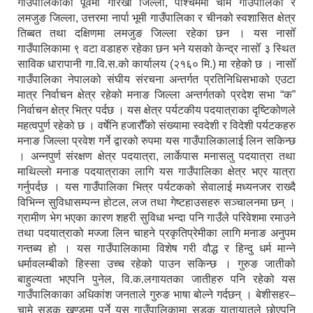
गाउँपालिकाको पूर्वमा गोरखा जिल्ला, पश्चिममा चामे गाउँपालिका र
लमजुङ जिल्ला, उत्तरमा नार्पा भूमी गाउँपालिका र चीनको स्वशासित क्षेत्र
तिब्बत तथा दक्षिणमा लमजुङ जिल्ला रहेका छन । यस नासोँ
गाउँपालिकामा ९ वटा वडाहरु रहेका छन भने यसको केन्द्र नासोँ ३ स्थित
साविक धारापानी गा.वि.स.को कार्यालय (२१६० मि.) मा रहेको छ । नासोँ
गाउँपालिका नेपालको संघीय संरचना अन्तर्गत प्रतिनिधिसभाको एउटा
मात्र निर्वाचन क्षेत्र रहेको मनाङ जिल्ला अन्तर्गतको प्रदेश सभा “क”
निर्वाचन क्षेत्र भित्र पर्दछ । यस क्षेत्र पर्यटकीय पदयात्राका दृष्टिकोणले
महत्वपुर्ण रहेको छ । वर्षेनि हजारौँको संख्यामा स्वदेशी र विदेशी पर्यटकहरु
मनाङ जिल्ला प्रवेश गर्ने द्वारको रुपमा यस गाउँपालिकालाई लिन सकिन्छ
। अन्नपुर्ण संरक्षण क्षेत्र पदयात्रा, लार्केपास मनासलु पदयात्रा तथा
माथिल्लो मनाङ पदयात्राका लागि यस गाउँपालिका क्षेत्र भएर यात्रा
गर्नुपर्दछ । यस गाउँपालिका भित्र पर्यटकको सेवालाई मध्यनजर राख्दै
विभिन्न सुविधासम्पन्न होटल, लज तथा गेष्टहाउसहरु सञ्चालनमा छन् ।
ग्रामीण भेग भएका कारण शहरी सुविधा भन्दा पनि गाउँले परिवेशमा रमाउने
तथा पदयात्राको मज्जा लिन चाहने प्रकृतिप्रेमीका लागि मनाङ अनुपम
गन्तब्य हो । यस गाउँपालिकामा विशेष गरी वौद्ध र हिन्दु धर्म मान्ने
धर्मावलम्बीको हिस्सा उच्च रहेको पाउन सकिन्छ । गुरुङ जातीको
बाहुल्यता भएपनि पुनेल, वि.क.लगायतका जातीहरु पनि रहेको यस
गाउँपालिकाका अधिकांश जनताले गुरुङ भाषा बोल्ने गर्दछन् । बेशीसहर–
चामे सडक खण्डमा पर्ने यस गाउँपालिकामा सडक यातायातले छोएपनि