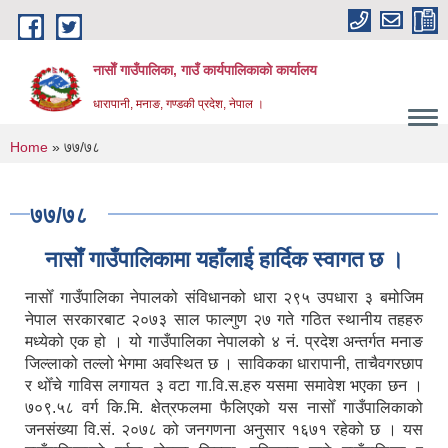
Skip to main content
नासाेँ गाउँपालिका, गाउँ कार्यपालिकाकाे कार्यालय
धारापानी, मनाङ, गण्डकी प्रदेश, नेपाल ।
You are here
Home
» ७७/७८
७७/७८
नासाेँ गाउँपालिकामा यहाँलाई हार्दिक स्वागत छ ।
नासोँ गाउँपालिका नेपालको संविधानको धारा २९५ उपधारा ३ बमोजिम
नेपाल सरकारबाट २०७३ साल फाल्गुण २७ गते गठित स्थानीय तहहरु
मध्येको एक हो । यो गाउँपालिका नेपालको ४ नं. प्रदेश अन्तर्गत मनाङ
जिल्लाको तल्लो भेगमा अवस्थित छ । साविकका धारापानी‚ ताचैवगरछाप
र थोँचे गाविस लगायत ३ वटा गा.वि.स.हरु यसमा समावेश भएका छन ।
७०९.५८ वर्ग कि.मि. क्षेत्रफलमा फैलिएको यस नासोँ गाउँपालिकाको
जनसंख्या वि.सं. २०७८ को जनगणना अनुसार १६७१ रहेको छ । यस