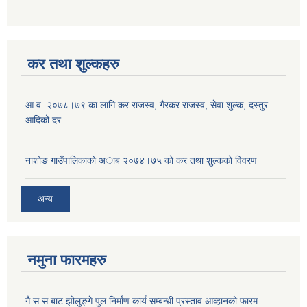
कर तथा शुल्कहरु
आ‍.व. २०७८।७९ का लागि कर राजस्व, गैरकर राजस्व, सेवा शुल्क, दस्तुर
आदिको दर
नाशोङ गाउँपालिकाकाे अा‍ब‍ २०७४।७५ काे कर तथा शुल्ककाे विवरण
अन्य
नमुना फारमहरु
गै.स.स.बाट झोलुङ्गे पुल निर्माण कार्य सम्बन्धी प्रस्ताव आव्हानको फारम