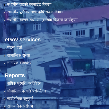
स्थानीय तहको वेवसाईट विवरण
स्थानीय पूर्वाधार तथा कृषि सडक विभाग
स्थानीय शासन तथा सामुदायिक विकास कार्यक्रम
eGov services
घटना दर्ता
सामाजिक सुरक्षा
नागरिक वडापत्र
Reports
वार्षिक प्रगति प्रतिवेदन
चौमासिक प्रगति प्रतिवेदन
सार्वजनिक सुनुवाई
सार्वजनिक परीक्षण