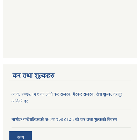
कर तथा शुल्कहरु
आ‍.व. २०७८।७९ का लागि कर राजस्व, गैरकर राजस्व, सेवा शुल्क, दस्तुर
आदिको दर
नाशोङ गाउँपालिकाकाे अा‍ब‍ २०७४।७५ काे कर तथा शुल्ककाे विवरण
अन्य