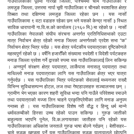
गाउँपालिकाको पूर्वमा गोरखा जिल्ला, पश्चिममा चामे गाउँपालिका र
लमजुङ जिल्ला, उत्तरमा नार्पा भूमी गाउँपालिका र चीनको स्वशासित क्षेत्र
तिब्बत तथा दक्षिणमा लमजुङ जिल्ला रहेका छन । यस नासोँ
गाउँपालिकामा ९ वटा वडाहरु रहेका छन भने यसको केन्द्र नासोँ ३ स्थित
साविक धारापानी गा.वि.स.को कार्यालय (२१६० मि.) मा रहेको छ । नासोँ
गाउँपालिका नेपालको संघीय संरचना अन्तर्गत प्रतिनिधिसभाको एउटा
मात्र निर्वाचन क्षेत्र रहेको मनाङ जिल्ला अन्तर्गतको प्रदेश सभा “क”
निर्वाचन क्षेत्र भित्र पर्दछ । यस क्षेत्र पर्यटकीय पदयात्राका दृष्टिकोणले
महत्वपुर्ण रहेको छ । वर्षेनि हजारौँको संख्यामा स्वदेशी र विदेशी पर्यटकहरु
मनाङ जिल्ला प्रवेश गर्ने द्वारको रुपमा यस गाउँपालिकालाई लिन सकिन्छ
। अन्नपुर्ण संरक्षण क्षेत्र पदयात्रा, लार्केपास मनासलु पदयात्रा तथा
माथिल्लो मनाङ पदयात्राका लागि यस गाउँपालिका क्षेत्र भएर यात्रा
गर्नुपर्दछ । यस गाउँपालिका भित्र पर्यटकको सेवालाई मध्यनजर राख्दै
विभिन्न सुविधासम्पन्न होटल, लज तथा गेष्टहाउसहरु सञ्चालनमा छन् ।
ग्रामीण भेग भएका कारण शहरी सुविधा भन्दा पनि गाउँले परिवेशमा रमाउने
तथा पदयात्राको मज्जा लिन चाहने प्रकृतिप्रेमीका लागि मनाङ अनुपम
गन्तब्य हो । यस गाउँपालिकामा विशेष गरी वौद्ध र हिन्दु धर्म मान्ने
धर्मावलम्बीको हिस्सा उच्च रहेको पाउन सकिन्छ । गुरुङ जातीको
बाहुल्यता भएपनि पुनेल, वि.क.लगायतका जातीहरु पनि रहेको यस
गाउँपालिकाका अधिकांश जनताले गुरुङ भाषा बोल्ने गर्दछन् । बेशीसहर–
चामे सडक खण्डमा पर्ने यस गाउँपालिकामा सडक यातायातले छोएपनि