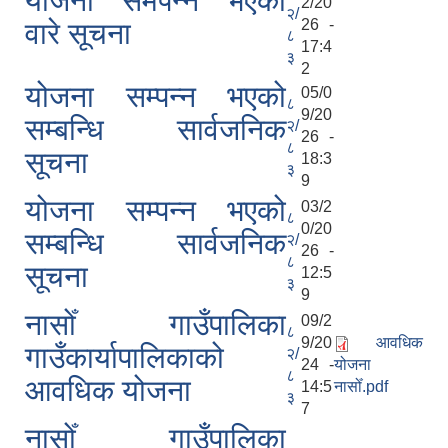
योजना समपन्न भएको
2/20
२/
26 -
वारे सूचना
८
17:4
३
2
योजना सम्पन्न भएको
05/0
८
9/20
सम्बन्धि सार्वजनिक
२/
26 -
८
सूचना
18:3
३
9
योजना सम्पन्न भएको
03/2
८
0/20
सम्बन्धि सार्वजनिक
२/
26 -
८
सूचना
12:5
३
9
नासोँ गाउँपालिका
09/2
८
9/20
आवधिक
गाउँकार्यापालिकाको
२/
24 -
योजना
८
आवधिक योजना
14:5
नासोँ.pdf
३
7
नासोँ गाउँपालिका