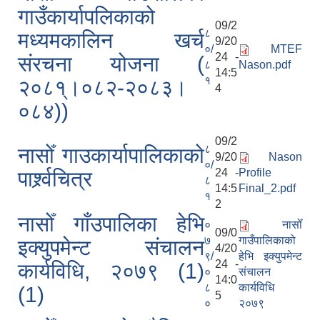
गाउँकार्यापलिकाको
09/2
८
मध्यमकालिन खर्च
9/20
०/
MTEF
24 -
संरचना योजना (
८
Nason.pdf
14:5
१
२०८१्।०८२-२०८३।
4
०८४))
09/2
८
नासोँ गाउकार्यापालिकाको
9/20
Nason
०/
24 -
Profile
पार्श्र्वचित्र
८
14:5
Final_2.pdf
१
2
नासोँ गाँउपालिका हेभि
०
नासोँ
09/0
७
गाउँपालिकाको
इक्युपमेन्ट संचालन
4/20
९/
हेभि इक्युपमेन्ट
24 -
कार्यविधि, २०७९ (1)
०
संचालन
14:0
८
कार्यविधि
(1)
5
०
२०७९