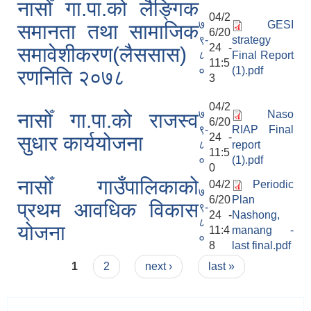
नासोँ गा.पा.को लैङ्गिक
04/2
७
GESI
समानता तथा सामाजिक
6/20
९-
strategy
24 -
समावेशीकरण(लैससास)
८
Final Report
11:5
०
(1).pdf
रणनिति २०७८
3
04/2
७
Naso
नासोँ गा.पा.को राजस्व
6/20
९-
RIAP Final
24 -
सुधार कार्ययोजना
८
report
11:5
०
(1).pdf
0
नासोँ गाउँपालिकाको
04/2
Periodic
७
6/20
Plan
प्रथम आवधिक विकास
९-
24 -
Nashong,
८
योजना
11:4
manang -
०
8
last final.pdf
Pages
1
2
next ›
last »