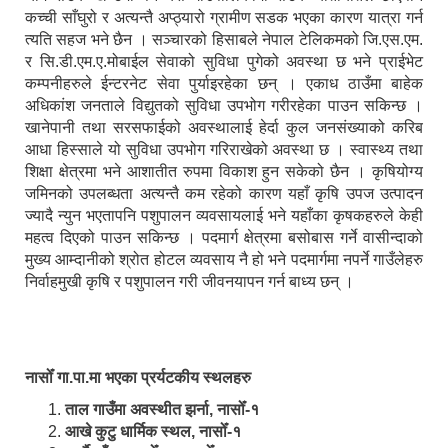
कच्ची साँघुरो र अत्यन्तै अप्ठ्यारो ग्रामीण सडक भएका कारण यात्रा गर्न
त्यति सहज भने छैन । सञ्चारको हिसाबले नेपाल टेलिकमको जि.एस.एम.
र सि.डी.एम.ए.मोबाईल सेवाको सुविधा पुगेको अवस्था छ भने प्राईभेट
कम्पनीहरुले ईन्टरनेट सेवा पुर्याइरहेका छन् । एकाध ठाउँमा बाहेक
अधिकांश जनताले विद्युतको सुविधा उपभोग गरीरहेका पाउन सकिन्छ ।
खानेपानी तथा सरसफाईको अवस्थालाई हेर्दा कुल जनसंख्याको करिब
आधा हिस्साले यो सुविधा उपभोग गरिराखेको अवस्था छ । स्वास्थ्य तथा
शिक्षा क्षेत्रमा भने आशातीत रुपमा विकाश हुन सकेको छैन । कृषियोग्य
जमिनको उपलब्धता अत्यन्तै कम रहेको कारण यहाँ कृषि उपज उत्पादन
ज्यादै न्युन भएतापनि पशुपालन व्यवसायलाई भने यहाँका कृषकहरुले केही
महत्व दिएको पाउन सकिन्छ । पदमार्ग क्षेत्रमा बसोबास गर्ने वासीन्दाको
मुख्य आम्दानीको श्रोत होटल व्यवसाय नै हो भने पदमार्गमा नपर्ने गाउँलेहरु
निर्वाहमुखी कृषि र पशुपालन गरी जीवनयापन गर्न बाध्य छन् ।
नासोँ गा.पा.मा भएका प्रर्यटकीय स्थलहरु
ताल गाउँमा अवस्थीत झर्ना, नासोँ-१
आखे कुटु धार्मिक स्थल, नासोँ-१