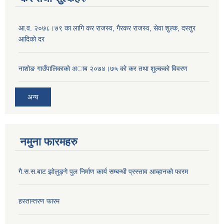
आ‍.व. २०७८।७९ का लागि कर राजस्व, गैरकर राजस्व, सेवा शुल्क, दस्तुर
आदिको दर
नाशोङ गाउँपालिकाकाे अा‍ब‍ २०७४।७५ काे कर तथा शुल्ककाे विवरण
अन्य
नमुना फारमहरु
गै.स.स.बाट झोलुङ्गे पुल निर्माण कार्य सम्बन्धी प्रस्ताव आव्हानको फारम
हस्तान्तरण फारम