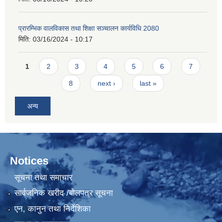
प्रारम्भिक वालविकास तथा शिक्षा सञ्चालन कार्यविधि 2080
मिति:
03/16/2024 - 10:17
Pages
1
2
3
4
5
6
7
8
next ›
last »
अन्य
Notices
सूचना तथा समाचार
सार्वजनिक खरीद /बोलपत्र सूचना
एन, कानुन तथा निर्देशिका