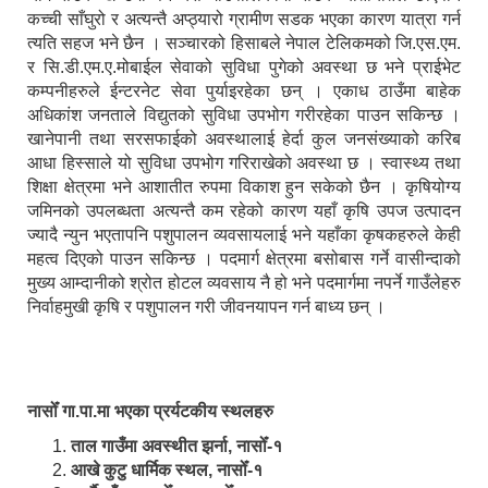
कच्ची साँघुरो र अत्यन्तै अप्ठ्यारो ग्रामीण सडक भएका कारण यात्रा गर्न
त्यति सहज भने छैन । सञ्चारको हिसाबले नेपाल टेलिकमको जि.एस.एम.
र सि.डी.एम.ए.मोबाईल सेवाको सुविधा पुगेको अवस्था छ भने प्राईभेट
कम्पनीहरुले ईन्टरनेट सेवा पुर्याइरहेका छन् । एकाध ठाउँमा बाहेक
अधिकांश जनताले विद्युतको सुविधा उपभोग गरीरहेका पाउन सकिन्छ ।
खानेपानी तथा सरसफाईको अवस्थालाई हेर्दा कुल जनसंख्याको करिब
आधा हिस्साले यो सुविधा उपभोग गरिराखेको अवस्था छ । स्वास्थ्य तथा
शिक्षा क्षेत्रमा भने आशातीत रुपमा विकाश हुन सकेको छैन । कृषियोग्य
जमिनको उपलब्धता अत्यन्तै कम रहेको कारण यहाँ कृषि उपज उत्पादन
ज्यादै न्युन भएतापनि पशुपालन व्यवसायलाई भने यहाँका कृषकहरुले केही
महत्व दिएको पाउन सकिन्छ । पदमार्ग क्षेत्रमा बसोबास गर्ने वासीन्दाको
मुख्य आम्दानीको श्रोत होटल व्यवसाय नै हो भने पदमार्गमा नपर्ने गाउँलेहरु
निर्वाहमुखी कृषि र पशुपालन गरी जीवनयापन गर्न बाध्य छन् ।
नासोँ गा.पा.मा भएका प्रर्यटकीय स्थलहरु
ताल गाउँमा अवस्थीत झर्ना, नासोँ-१
आखे कुटु धार्मिक स्थल, नासोँ-१