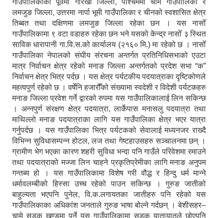
गाउँपालिकाको पूर्वमा गोरखा जिल्ला, पश्चिममा चामे गाउँपालिका र
लमजुङ जिल्ला, उत्तरमा नार्पा भूमी गाउँपालिका र चीनको स्वशासित क्षेत्र
तिब्बत तथा दक्षिणमा लमजुङ जिल्ला रहेका छन । यस नासोँ
गाउँपालिकामा ९ वटा वडाहरु रहेका छन भने यसको केन्द्र नासोँ ३ स्थित
साविक धारापानी गा.वि.स.को कार्यालय (२१६० मि.) मा रहेको छ । नासोँ
गाउँपालिका नेपालको संघीय संरचना अन्तर्गत प्रतिनिधिसभाको एउटा
मात्र निर्वाचन क्षेत्र रहेको मनाङ जिल्ला अन्तर्गतको प्रदेश सभा “क”
निर्वाचन क्षेत्र भित्र पर्दछ । यस क्षेत्र पर्यटकीय पदयात्राका दृष्टिकोणले
महत्वपुर्ण रहेको छ । वर्षेनि हजारौँको संख्यामा स्वदेशी र विदेशी पर्यटकहरु
मनाङ जिल्ला प्रवेश गर्ने द्वारको रुपमा यस गाउँपालिकालाई लिन सकिन्छ
। अन्नपुर्ण संरक्षण क्षेत्र पदयात्रा, लार्केपास मनासलु पदयात्रा तथा
माथिल्लो मनाङ पदयात्राका लागि यस गाउँपालिका क्षेत्र भएर यात्रा
गर्नुपर्दछ । यस गाउँपालिका भित्र पर्यटकको सेवालाई मध्यनजर राख्दै
विभिन्न सुविधासम्पन्न होटल, लज तथा गेष्टहाउसहरु सञ्चालनमा छन् ।
ग्रामीण भेग भएका कारण शहरी सुविधा भन्दा पनि गाउँले परिवेशमा रमाउने
तथा पदयात्राको मज्जा लिन चाहने प्रकृतिप्रेमीका लागि मनाङ अनुपम
गन्तब्य हो । यस गाउँपालिकामा विशेष गरी वौद्ध र हिन्दु धर्म मान्ने
धर्मावलम्बीको हिस्सा उच्च रहेको पाउन सकिन्छ । गुरुङ जातीको
बाहुल्यता भएपनि पुनेल, वि.क.लगायतका जातीहरु पनि रहेको यस
गाउँपालिकाका अधिकांश जनताले गुरुङ भाषा बोल्ने गर्दछन् । बेशीसहर–
चामे सडक खण्डमा पर्ने यस गाउँपालिकामा सडक यातायातले छोएपनि