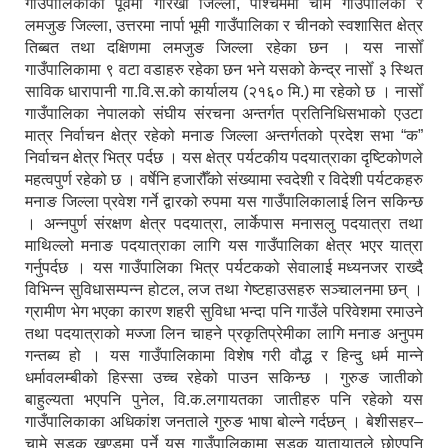
गाउँपालिकाको पूर्वमा गोरखा जिल्ला, पश्चिममा चामे गाउँपालिका र
लमजुङ जिल्ला, उत्तरमा नार्पा भूमी गाउँपालिका र चीनको स्वशासित क्षेत्र
तिब्बत तथा दक्षिणमा लमजुङ जिल्ला रहेका छन । यस नासोँ
गाउँपालिकामा ९ वटा वडाहरु रहेका छन भने यसको केन्द्र नासोँ ३ स्थित
साविक धारापानी गा.वि.स.को कार्यालय (२१६० मि.) मा रहेको छ । नासोँ
गाउँपालिका नेपालको संघीय संरचना अन्तर्गत प्रतिनिधिसभाको एउटा
मात्र निर्वाचन क्षेत्र रहेको मनाङ जिल्ला अन्तर्गतको प्रदेश सभा “क”
निर्वाचन क्षेत्र भित्र पर्दछ । यस क्षेत्र पर्यटकीय पदयात्राका दृष्टिकोणले
महत्वपुर्ण रहेको छ । वर्षेनि हजारौँको संख्यामा स्वदेशी र विदेशी पर्यटकहरु
मनाङ जिल्ला प्रवेश गर्ने द्वारको रुपमा यस गाउँपालिकालाई लिन सकिन्छ
। अन्नपुर्ण संरक्षण क्षेत्र पदयात्रा, लार्केपास मनासलु पदयात्रा तथा
माथिल्लो मनाङ पदयात्राका लागि यस गाउँपालिका क्षेत्र भएर यात्रा
गर्नुपर्दछ । यस गाउँपालिका भित्र पर्यटकको सेवालाई मध्यनजर राख्दै
विभिन्न सुविधासम्पन्न होटल, लज तथा गेष्टहाउसहरु सञ्चालनमा छन् ।
ग्रामीण भेग भएका कारण शहरी सुविधा भन्दा पनि गाउँले परिवेशमा रमाउने
तथा पदयात्राको मज्जा लिन चाहने प्रकृतिप्रेमीका लागि मनाङ अनुपम
गन्तब्य हो । यस गाउँपालिकामा विशेष गरी वौद्ध र हिन्दु धर्म मान्ने
धर्मावलम्बीको हिस्सा उच्च रहेको पाउन सकिन्छ । गुरुङ जातीको
बाहुल्यता भएपनि पुनेल, वि.क.लगायतका जातीहरु पनि रहेको यस
गाउँपालिकाका अधिकांश जनताले गुरुङ भाषा बोल्ने गर्दछन् । बेशीसहर–
चामे सडक खण्डमा पर्ने यस गाउँपालिकामा सडक यातायातले छोएपनि