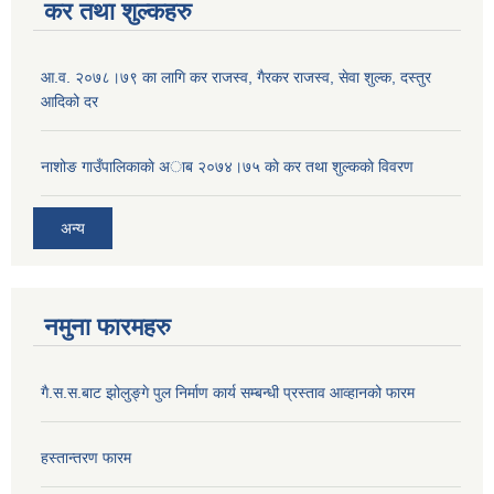
कर तथा शुल्कहरु
आ‍.व. २०७८।७९ का लागि कर राजस्व, गैरकर राजस्व, सेवा शुल्क, दस्तुर
आदिको दर
नाशोङ गाउँपालिकाकाे अा‍ब‍ २०७४।७५ काे कर तथा शुल्ककाे विवरण
अन्य
नमुना फारमहरु
गै.स.स.बाट झोलुङ्गे पुल निर्माण कार्य सम्बन्धी प्रस्ताव आव्हानको फारम
हस्तान्तरण फारम