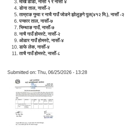
मार्खै डाँडा, नासोँ १ र नासोँ ४
डाेना ताल, नासोँ-२
ताम्राङ गुम्वा र नाचै गाउँ जोडने झोलुङ्गे पुल(४१२ मि.), नासोँ -२
पन्कार ताल, नासोँ-७
भिम्थाङ गाउँ, नासोँ-७
नाचै गाउँ होमस्टे, नासोँ-२
ओ‍‍‌डार गाउँ होमस्टे, नासोँ-४
डाफे लेक, नासोँ-४
ताचै गाउँ होमस्टे, नासोँ-८
Submitted on:
Thu, 06/25/2026 - 13:28