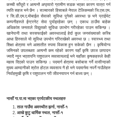
कच्ची साँघुरो र अत्यन्तै अप्ठ्यारो ग्रामीण सडक भएका कारण यात्रा गर्न
त्यति सहज भने छैन । सञ्चारको हिसाबले नेपाल टेलिकमको जि.एस.एम.
र सि.डी.एम.ए.मोबाईल सेवाको सुविधा पुगेको अवस्था छ भने प्राईभेट
कम्पनीहरुले ईन्टरनेट सेवा पुर्याइरहेका छन् । एकाध ठाउँमा बाहेक
अधिकांश जनताले विद्युतको सुविधा उपभोग गरीरहेका पाउन सकिन्छ ।
खानेपानी तथा सरसफाईको अवस्थालाई हेर्दा कुल जनसंख्याको करिब
आधा हिस्साले यो सुविधा उपभोग गरिराखेको अवस्था छ । स्वास्थ्य तथा
शिक्षा क्षेत्रमा भने आशातीत रुपमा विकाश हुन सकेको छैन । कृषियोग्य
जमिनको उपलब्धता अत्यन्तै कम रहेको कारण यहाँ कृषि उपज उत्पादन
ज्यादै न्युन भएतापनि पशुपालन व्यवसायलाई भने यहाँका कृषकहरुले केही
महत्व दिएको पाउन सकिन्छ । पदमार्ग क्षेत्रमा बसोबास गर्ने वासीन्दाको
मुख्य आम्दानीको श्रोत होटल व्यवसाय नै हो भने पदमार्गमा नपर्ने गाउँलेहरु
निर्वाहमुखी कृषि र पशुपालन गरी जीवनयापन गर्न बाध्य छन् ।
नासोँ गा.पा.मा भएका प्रर्यटकीय स्थलहरु
ताल गाउँमा अवस्थीत झर्ना, नासोँ-१
आखे कुटु धार्मिक स्थल, नासोँ-१