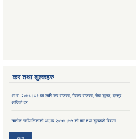
कर तथा शुल्कहरु
आ‍.व. २०७८।७९ का लागि कर राजस्व, गैरकर राजस्व, सेवा शुल्क, दस्तुर
आदिको दर
नाशोङ गाउँपालिकाकाे अा‍ब‍ २०७४।७५ काे कर तथा शुल्ककाे विवरण
अन्य