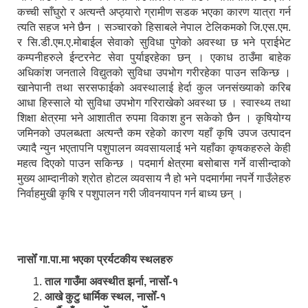
कच्ची साँघुरो र अत्यन्तै अप्ठ्यारो ग्रामीण सडक भएका कारण यात्रा गर्न
त्यति सहज भने छैन । सञ्चारको हिसाबले नेपाल टेलिकमको जि.एस.एम.
र सि.डी.एम.ए.मोबाईल सेवाको सुविधा पुगेको अवस्था छ भने प्राईभेट
कम्पनीहरुले ईन्टरनेट सेवा पुर्याइरहेका छन् । एकाध ठाउँमा बाहेक
अधिकांश जनताले विद्युतको सुविधा उपभोग गरीरहेका पाउन सकिन्छ ।
खानेपानी तथा सरसफाईको अवस्थालाई हेर्दा कुल जनसंख्याको करिब
आधा हिस्साले यो सुविधा उपभोग गरिराखेको अवस्था छ । स्वास्थ्य तथा
शिक्षा क्षेत्रमा भने आशातीत रुपमा विकाश हुन सकेको छैन । कृषियोग्य
जमिनको उपलब्धता अत्यन्तै कम रहेको कारण यहाँ कृषि उपज उत्पादन
ज्यादै न्युन भएतापनि पशुपालन व्यवसायलाई भने यहाँका कृषकहरुले केही
महत्व दिएको पाउन सकिन्छ । पदमार्ग क्षेत्रमा बसोबास गर्ने वासीन्दाको
मुख्य आम्दानीको श्रोत होटल व्यवसाय नै हो भने पदमार्गमा नपर्ने गाउँलेहरु
निर्वाहमुखी कृषि र पशुपालन गरी जीवनयापन गर्न बाध्य छन् ।
नासोँ गा.पा.मा भएका प्रर्यटकीय स्थलहरु
ताल गाउँमा अवस्थीत झर्ना, नासोँ-१
आखे कुटु धार्मिक स्थल, नासोँ-१