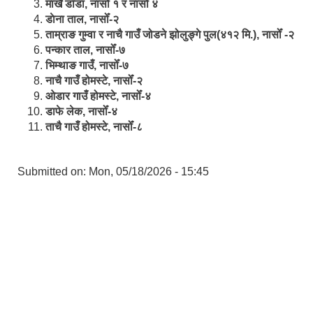
मार्खै डाँडा, नासोँ १ र नासोँ ४
डाेना ताल, नासोँ-२
ताम्राङ गुम्वा र नाचै गाउँ जोडने झोलुङ्गे पुल(४१२ मि.), नासोँ -२
पन्कार ताल, नासोँ-७
भिम्थाङ गाउँ, नासोँ-७
नाचै गाउँ होमस्टे, नासोँ-२
ओ‍‍‌डार गाउँ होमस्टे, नासोँ-४
डाफे लेक, नासोँ-४
ताचै गाउँ होमस्टे, नासोँ-८
Submitted on:
Mon, 05/18/2026 - 15:45