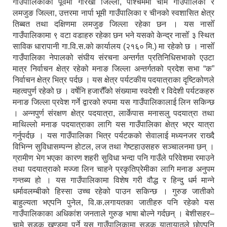
गाउँपालिकाको पूर्वमा गोरखा जिल्ला, पश्चिममा चामे गाउँपालिका र
लमजुङ जिल्ला, उत्तरमा नार्पा भूमी गाउँपालिका र चीनको स्वशासित क्षेत्र
तिब्बत तथा दक्षिणमा लमजुङ जिल्ला रहेका छन । यस नासोँ
गाउँपालिकामा ९ वटा वडाहरु रहेका छन भने यसको केन्द्र नासोँ ३ स्थित
साविक धारापानी गा.वि.स.को कार्यालय (२१६० मि.) मा रहेको छ । नासोँ
गाउँपालिका नेपालको संघीय संरचना अन्तर्गत प्रतिनिधिसभाको एउटा
मात्र निर्वाचन क्षेत्र रहेको मनाङ जिल्ला अन्तर्गतको प्रदेश सभा “क”
निर्वाचन क्षेत्र भित्र पर्दछ । यस क्षेत्र पर्यटकीय पदयात्राका दृष्टिकोणले
महत्वपुर्ण रहेको छ । वर्षेनि हजारौँको संख्यामा स्वदेशी र विदेशी पर्यटकहरु
मनाङ जिल्ला प्रवेश गर्ने द्वारको रुपमा यस गाउँपालिकालाई लिन सकिन्छ
। अन्नपुर्ण संरक्षण क्षेत्र पदयात्रा, लार्केपास मनासलु पदयात्रा तथा
माथिल्लो मनाङ पदयात्राका लागि यस गाउँपालिका क्षेत्र भएर यात्रा
गर्नुपर्दछ । यस गाउँपालिका भित्र पर्यटकको सेवालाई मध्यनजर राख्दै
विभिन्न सुविधासम्पन्न होटल, लज तथा गेष्टहाउसहरु सञ्चालनमा छन् ।
ग्रामीण भेग भएका कारण शहरी सुविधा भन्दा पनि गाउँले परिवेशमा रमाउने
तथा पदयात्राको मज्जा लिन चाहने प्रकृतिप्रेमीका लागि मनाङ अनुपम
गन्तब्य हो । यस गाउँपालिकामा विशेष गरी वौद्ध र हिन्दु धर्म मान्ने
धर्मावलम्बीको हिस्सा उच्च रहेको पाउन सकिन्छ । गुरुङ जातीको
बाहुल्यता भएपनि पुनेल, वि.क.लगायतका जातीहरु पनि रहेको यस
गाउँपालिकाका अधिकांश जनताले गुरुङ भाषा बोल्ने गर्दछन् । बेशीसहर–
चामे सडक खण्डमा पर्ने यस गाउँपालिकामा सडक यातायातले छोएपनि