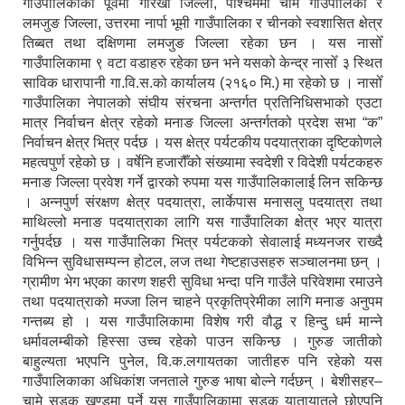
गाउँपालिकाको पूर्वमा गोरखा जिल्ला, पश्चिममा चामे गाउँपालिका र
लमजुङ जिल्ला, उत्तरमा नार्पा भूमी गाउँपालिका र चीनको स्वशासित क्षेत्र
तिब्बत तथा दक्षिणमा लमजुङ जिल्ला रहेका छन । यस नासोँ
गाउँपालिकामा ९ वटा वडाहरु रहेका छन भने यसको केन्द्र नासोँ ३ स्थित
साविक धारापानी गा.वि.स.को कार्यालय (२१६० मि.) मा रहेको छ । नासोँ
गाउँपालिका नेपालको संघीय संरचना अन्तर्गत प्रतिनिधिसभाको एउटा
मात्र निर्वाचन क्षेत्र रहेको मनाङ जिल्ला अन्तर्गतको प्रदेश सभा “क”
निर्वाचन क्षेत्र भित्र पर्दछ । यस क्षेत्र पर्यटकीय पदयात्राका दृष्टिकोणले
महत्वपुर्ण रहेको छ । वर्षेनि हजारौँको संख्यामा स्वदेशी र विदेशी पर्यटकहरु
मनाङ जिल्ला प्रवेश गर्ने द्वारको रुपमा यस गाउँपालिकालाई लिन सकिन्छ
। अन्नपुर्ण संरक्षण क्षेत्र पदयात्रा, लार्केपास मनासलु पदयात्रा तथा
माथिल्लो मनाङ पदयात्राका लागि यस गाउँपालिका क्षेत्र भएर यात्रा
गर्नुपर्दछ । यस गाउँपालिका भित्र पर्यटकको सेवालाई मध्यनजर राख्दै
विभिन्न सुविधासम्पन्न होटल, लज तथा गेष्टहाउसहरु सञ्चालनमा छन् ।
ग्रामीण भेग भएका कारण शहरी सुविधा भन्दा पनि गाउँले परिवेशमा रमाउने
तथा पदयात्राको मज्जा लिन चाहने प्रकृतिप्रेमीका लागि मनाङ अनुपम
गन्तब्य हो । यस गाउँपालिकामा विशेष गरी वौद्ध र हिन्दु धर्म मान्ने
धर्मावलम्बीको हिस्सा उच्च रहेको पाउन सकिन्छ । गुरुङ जातीको
बाहुल्यता भएपनि पुनेल, वि.क.लगायतका जातीहरु पनि रहेको यस
गाउँपालिकाका अधिकांश जनताले गुरुङ भाषा बोल्ने गर्दछन् । बेशीसहर–
चामे सडक खण्डमा पर्ने यस गाउँपालिकामा सडक यातायातले छोएपनि