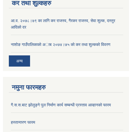
कर तथा शुल्कहरु
आ‍.व. २०७८।७९ का लागि कर राजस्व, गैरकर राजस्व, सेवा शुल्क, दस्तुर
आदिको दर
नाशोङ गाउँपालिकाकाे अा‍ब‍ २०७४।७५ काे कर तथा शुल्ककाे विवरण
अन्य
नमुना फारमहरु
गै.स.स.बाट झोलुङ्गे पुल निर्माण कार्य सम्बन्धी प्रस्ताव आव्हानको फारम
हस्तान्तरण फारम