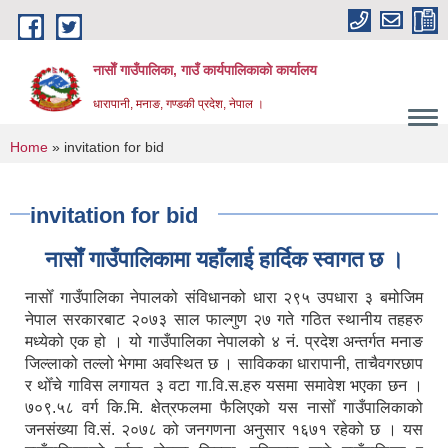
Skip to main content
नासाेँ गाउँपालिका, गाउँ कार्यपालिकाकाे कार्यालय
धारापानी, मनाङ, गण्डकी प्रदेश, नेपाल ।
You are here
Home
» invitation for bid
invitation for bid
नासाेँ गाउँपालिकामा यहाँलाई हार्दिक स्वागत छ ।
नासोँ गाउँपालिका नेपालको संविधानको धारा २९५ उपधारा ३ बमोजिम
नेपाल सरकारबाट २०७३ साल फाल्गुण २७ गते गठित स्थानीय तहहरु
मध्येको एक हो । यो गाउँपालिका नेपालको ४ नं. प्रदेश अन्तर्गत मनाङ
जिल्लाको तल्लो भेगमा अवस्थित छ । साविकका धारापानी‚ ताचैवगरछाप
र थोँचे गाविस लगायत ३ वटा गा.वि.स.हरु यसमा समावेश भएका छन ।
७०९.५८ वर्ग कि.मि. क्षेत्रफलमा फैलिएको यस नासोँ गाउँपालिकाको
जनसंख्या वि.सं. २०७८ को जनगणना अनुसार १६७१ रहेको छ । यस