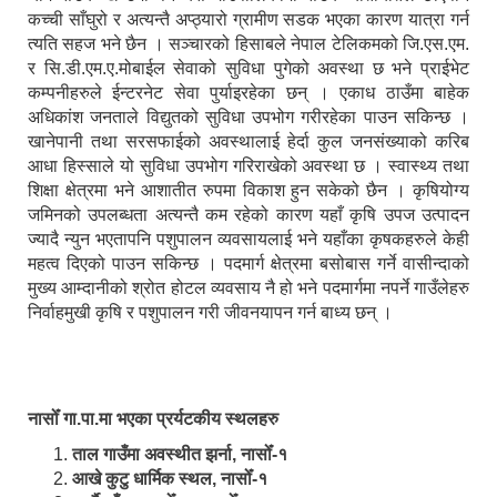
कच्ची साँघुरो र अत्यन्तै अप्ठ्यारो ग्रामीण सडक भएका कारण यात्रा गर्न
त्यति सहज भने छैन । सञ्चारको हिसाबले नेपाल टेलिकमको जि.एस.एम.
र सि.डी.एम.ए.मोबाईल सेवाको सुविधा पुगेको अवस्था छ भने प्राईभेट
कम्पनीहरुले ईन्टरनेट सेवा पुर्याइरहेका छन् । एकाध ठाउँमा बाहेक
अधिकांश जनताले विद्युतको सुविधा उपभोग गरीरहेका पाउन सकिन्छ ।
खानेपानी तथा सरसफाईको अवस्थालाई हेर्दा कुल जनसंख्याको करिब
आधा हिस्साले यो सुविधा उपभोग गरिराखेको अवस्था छ । स्वास्थ्य तथा
शिक्षा क्षेत्रमा भने आशातीत रुपमा विकाश हुन सकेको छैन । कृषियोग्य
जमिनको उपलब्धता अत्यन्तै कम रहेको कारण यहाँ कृषि उपज उत्पादन
ज्यादै न्युन भएतापनि पशुपालन व्यवसायलाई भने यहाँका कृषकहरुले केही
महत्व दिएको पाउन सकिन्छ । पदमार्ग क्षेत्रमा बसोबास गर्ने वासीन्दाको
मुख्य आम्दानीको श्रोत होटल व्यवसाय नै हो भने पदमार्गमा नपर्ने गाउँलेहरु
निर्वाहमुखी कृषि र पशुपालन गरी जीवनयापन गर्न बाध्य छन् ।
नासोँ गा.पा.मा भएका प्रर्यटकीय स्थलहरु
ताल गाउँमा अवस्थीत झर्ना, नासोँ-१
आखे कुटु धार्मिक स्थल, नासोँ-१