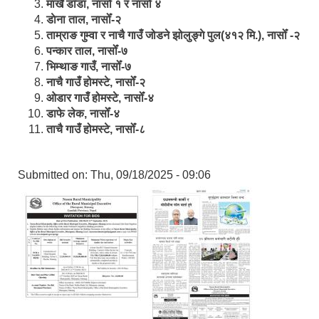
मार्खै डाँडा, नासोँ १ र नासोँ ४
डाेना ताल, नासोँ-२
ताम्राङ गुम्वा र नाचै गाउँ जोडने झोलुङ्गे पुल(४१२ मि.), नासोँ -२
पन्कार ताल, नासोँ-७
भिम्थाङ गाउँ, नासोँ-७
नाचै गाउँ होमस्टे, नासोँ-२
ओ‍‍‌डार गाउँ होमस्टे, नासोँ-४
डाफे लेक, नासोँ-४
ताचै गाउँ होमस्टे, नासोँ-८
Submitted on:
Thu, 09/18/2025 - 09:06