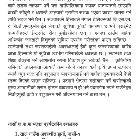
चामे सडक खण्डमा पर्ने यस गाउँपालिकामा सडक यातायातले छोएपनि
कच्ची साँघुरो र अत्यन्तै अप्ठ्यारो ग्रामीण सडक भएका कारण यात्रा गर्न
त्यति सहज भने छैन । सञ्चारको हिसाबले नेपाल टेलिकमको जि.एस.एम.
र सि.डी.एम.ए.मोबाईल सेवाको सुविधा पुगेको अवस्था छ भने प्राईभेट
कम्पनीहरुले ईन्टरनेट सेवा पुर्याइरहेका छन् । एकाध ठाउँमा बाहेक
अधिकांश जनताले विद्युतको सुविधा उपभोग गरीरहेका पाउन सकिन्छ ।
खानेपानी तथा सरसफाईको अवस्थालाई हेर्दा कुल जनसंख्याको करिब
आधा हिस्साले यो सुविधा उपभोग गरिराखेको अवस्था छ । स्वास्थ्य तथा
शिक्षा क्षेत्रमा भने आशातीत रुपमा विकाश हुन सकेको छैन । कृषियोग्य
जमिनको उपलब्धता अत्यन्तै कम रहेको कारण यहाँ कृषि उपज उत्पादन
ज्यादै न्युन भएतापनि पशुपालन व्यवसायलाई भने यहाँका कृषकहरुले केही
महत्व दिएको पाउन सकिन्छ । पदमार्ग क्षेत्रमा बसोबास गर्ने वासीन्दाको
मुख्य आम्दानीको श्रोत होटल व्यवसाय नै हो भने पदमार्गमा नपर्ने गाउँलेहरु
निर्वाहमुखी कृषि र पशुपालन गरी जीवनयापन गर्न बाध्य छन् ।
नासोँ गा.पा.मा भएका प्रर्यटकीय स्थलहरु
ताल गाउँमा अवस्थीत झर्ना, नासोँ-१