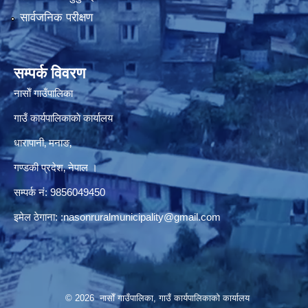
सार्वजनिक परीक्षण
सम्पर्क विवरण
नासाेँ गाउँपालिका
गाउँ कार्यपालिकाकाे कार्यालय
धारापानी‚ मनाङ‚
गण्डकी प्रदेश‚ नेपाल ।
सम्पर्क न‌ं‍: 9856049450
इमेल ठेगाना:
:nasonruralmunicipality@gmail.com
© 2026 नासाेँ गाउँपालिका, गाउँ कार्यपालिकाकाे कार्यालय