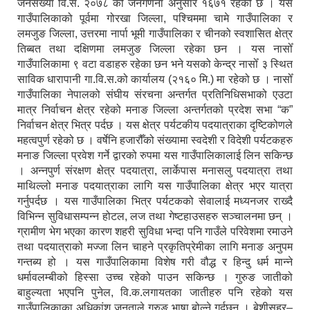
जनसंख्या वि.सं. २०७८ को जनगणना अनुसार १६७१ रहेको छ । यस
गाउँपालिकाको पूर्वमा गोरखा जिल्ला, पश्चिममा चामे गाउँपालिका र
लमजुङ जिल्ला, उत्तरमा नार्पा भूमी गाउँपालिका र चीनको स्वशासित क्षेत्र
तिब्बत तथा दक्षिणमा लमजुङ जिल्ला रहेका छन । यस नासोँ
गाउँपालिकामा ९ वटा वडाहरु रहेका छन भने यसको केन्द्र नासोँ ३ स्थित
साविक धारापानी गा.वि.स.को कार्यालय (२१६० मि.) मा रहेको छ । नासोँ
गाउँपालिका नेपालको संघीय संरचना अन्तर्गत प्रतिनिधिसभाको एउटा
मात्र निर्वाचन क्षेत्र रहेको मनाङ जिल्ला अन्तर्गतको प्रदेश सभा “क”
निर्वाचन क्षेत्र भित्र पर्दछ । यस क्षेत्र पर्यटकीय पदयात्राका दृष्टिकोणले
महत्वपुर्ण रहेको छ । वर्षेनि हजारौँको संख्यामा स्वदेशी र विदेशी पर्यटकहरु
मनाङ जिल्ला प्रवेश गर्ने द्वारको रुपमा यस गाउँपालिकालाई लिन सकिन्छ
। अन्नपुर्ण संरक्षण क्षेत्र पदयात्रा, लार्केपास मनासलु पदयात्रा तथा
माथिल्लो मनाङ पदयात्राका लागि यस गाउँपालिका क्षेत्र भएर यात्रा
गर्नुपर्दछ । यस गाउँपालिका भित्र पर्यटकको सेवालाई मध्यनजर राख्दै
विभिन्न सुविधासम्पन्न होटल, लज तथा गेष्टहाउसहरु सञ्चालनमा छन् ।
ग्रामीण भेग भएका कारण शहरी सुविधा भन्दा पनि गाउँले परिवेशमा रमाउने
तथा पदयात्राको मज्जा लिन चाहने प्रकृतिप्रेमीका लागि मनाङ अनुपम
गन्तब्य हो । यस गाउँपालिकामा विशेष गरी वौद्ध र हिन्दु धर्म मान्ने
धर्मावलम्बीको हिस्सा उच्च रहेको पाउन सकिन्छ । गुरुङ जातीको
बाहुल्यता भएपनि पुनेल, वि.क.लगायतका जातीहरु पनि रहेको यस
गाउँपालिकाका अधिकांश जनताले गुरुङ भाषा बोल्ने गर्दछन् । बेशीसहर–