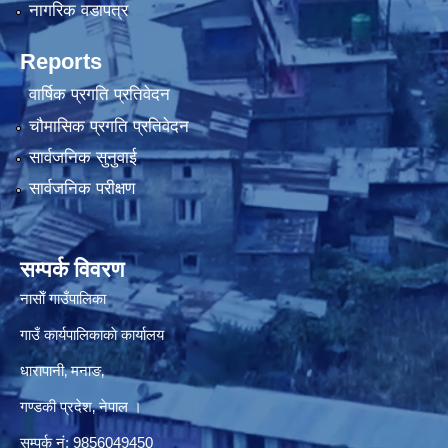
नागरिक वडापत्र
Reports
वार्षिक प्रगति प्रतिवेदन
चौमासिक प्रगति प्रतिवेदन
सार्वजनिक सुनुवाई
सार्वजनिक परीक्षण
सम्पर्क विवरण
नासाेँ गाउँपालिका
गाउँ कार्यपालिकाकाे कार्यालय
धारापानी‚ मनाङ‚
गण्डकी प्रदेश‚ नेपाल ।
सम्पर्क न‌ं‍: 9856049450