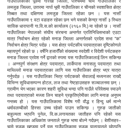
गाउँपालिकाको पूर्वमा गोरखा जिल्ला, पश्चिममा चामे गाउँपालिका र
लमजुङ जिल्ला, उत्तरमा नार्पा भूमी गाउँपालिका र चीनको स्वशासित क्षेत्र
तिब्बत तथा दक्षिणमा लमजुङ जिल्ला रहेका छन । यस नासोँ
गाउँपालिकामा ९ वटा वडाहरु रहेका छन भने यसको केन्द्र नासोँ ३ स्थित
साविक धारापानी गा.वि.स.को कार्यालय (२१६० मि.) मा रहेको छ । नासोँ
गाउँपालिका नेपालको संघीय संरचना अन्तर्गत प्रतिनिधिसभाको एउटा
मात्र निर्वाचन क्षेत्र रहेको मनाङ जिल्ला अन्तर्गतको प्रदेश सभा “क”
निर्वाचन क्षेत्र भित्र पर्दछ । यस क्षेत्र पर्यटकीय पदयात्राका दृष्टिकोणले
महत्वपुर्ण रहेको छ । वर्षेनि हजारौँको संख्यामा स्वदेशी र विदेशी पर्यटकहरु
मनाङ जिल्ला प्रवेश गर्ने द्वारको रुपमा यस गाउँपालिकालाई लिन सकिन्छ
। अन्नपुर्ण संरक्षण क्षेत्र पदयात्रा, लार्केपास मनासलु पदयात्रा तथा
माथिल्लो मनाङ पदयात्राका लागि यस गाउँपालिका क्षेत्र भएर यात्रा
गर्नुपर्दछ । यस गाउँपालिका भित्र पर्यटकको सेवालाई मध्यनजर राख्दै
विभिन्न सुविधासम्पन्न होटल, लज तथा गेष्टहाउसहरु सञ्चालनमा छन् ।
ग्रामीण भेग भएका कारण शहरी सुविधा भन्दा पनि गाउँले परिवेशमा रमाउने
तथा पदयात्राको मज्जा लिन चाहने प्रकृतिप्रेमीका लागि मनाङ अनुपम
गन्तब्य हो । यस गाउँपालिकामा विशेष गरी वौद्ध र हिन्दु धर्म मान्ने
धर्मावलम्बीको हिस्सा उच्च रहेको पाउन सकिन्छ । गुरुङ जातीको
बाहुल्यता भएपनि पुनेल, वि.क.लगायतका जातीहरु पनि रहेको यस
गाउँपालिकाका अधिकांश जनताले गुरुङ भाषा बोल्ने गर्दछन् । बेशीसहर–
चामे सडक खण्डमा पर्ने यस गाउँपालिकामा सडक यातायातले छोएपनि