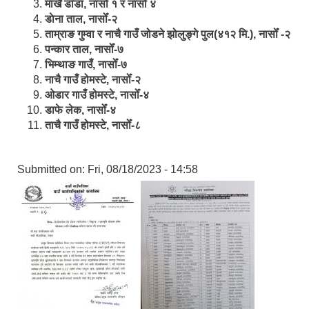
मार्खै डाँडा, नासोँ १ र नासोँ ४
डाेना ताल, नासोँ-२
ताम्राङ गुम्वा र नाचै गाउँ जोडने झोलुङ्गे पुल(४१२ मि.), नासोँ -२
पन्कार ताल, नासोँ-७
भिम्थाङ गाउँ, नासोँ-७
नाचै गाउँ होमस्टे, नासोँ-२
ओ‍‍‌डार गाउँ होमस्टे, नासोँ-४
डाफे लेक, नासोँ-४
ताचै गाउँ होमस्टे, नासोँ-८
Submitted on:
Fri, 08/18/2023 - 14:58