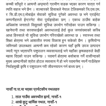
कच्ची साँघुरो र अत्यन्तै अप्ठ्यारो ग्रामीण सडक भएका कारण यात्रा गर्न
त्यति सहज भने छैन । सञ्चारको हिसाबले नेपाल टेलिकमको जि.एस.एम.
र सि.डी.एम.ए.मोबाईल सेवाको सुविधा पुगेको अवस्था छ भने प्राईभेट
कम्पनीहरुले ईन्टरनेट सेवा पुर्याइरहेका छन् । एकाध ठाउँमा बाहेक
अधिकांश जनताले विद्युतको सुविधा उपभोग गरीरहेका पाउन सकिन्छ ।
खानेपानी तथा सरसफाईको अवस्थालाई हेर्दा कुल जनसंख्याको करिब
आधा हिस्साले यो सुविधा उपभोग गरिराखेको अवस्था छ । स्वास्थ्य तथा
शिक्षा क्षेत्रमा भने आशातीत रुपमा विकाश हुन सकेको छैन । कृषियोग्य
जमिनको उपलब्धता अत्यन्तै कम रहेको कारण यहाँ कृषि उपज उत्पादन
ज्यादै न्युन भएतापनि पशुपालन व्यवसायलाई भने यहाँका कृषकहरुले केही
महत्व दिएको पाउन सकिन्छ । पदमार्ग क्षेत्रमा बसोबास गर्ने वासीन्दाको
मुख्य आम्दानीको श्रोत होटल व्यवसाय नै हो भने पदमार्गमा नपर्ने गाउँलेहरु
निर्वाहमुखी कृषि र पशुपालन गरी जीवनयापन गर्न बाध्य छन् ।
नासोँ गा.पा.मा भएका प्रर्यटकीय स्थलहरु
ताल गाउँमा अवस्थीत झर्ना, नासोँ-१
आखे कुटु धार्मिक स्थल, नासोँ-१