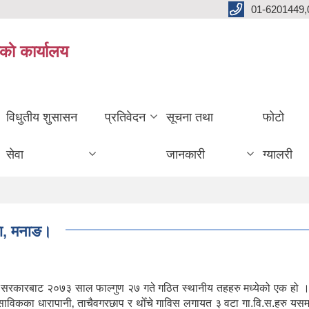
01-6201449,
काे कार्यालय
विधुतीय शुसासन
प्रतिवेदन
सूचना तथा
फोटो
सेवा
जानकारी
ग्यालरी
िका‚ मनाङ।
ल सरकारबाट २०७३ साल फाल्गुण २७ गते गठित स्थानीय तहहरु मध्येको एक हो ।
। साविकका धारापानी‚ ताचैवगरछाप र थोँचे गाविस लगायत ३ वटा गा.वि.स.हरु यस