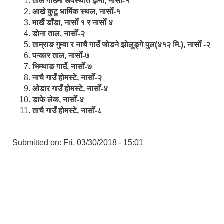
ताल गाउँमा अवस्थीत झर्ना, नासोँ-१
आखे कुटु धार्मिक स्थल, नासोँ-१
मार्खै डाँडा, नासोँ १ र नासोँ ४
डाेना ताल, नासोँ-२
ताम्राङ गुम्वा र नाचै गाउँ जोडने झोलुङ्गे पुल(४१२ मि.), नासोँ -२
पन्कार ताल, नासोँ-७
भिम्थाङ गाउँ, नासोँ-७
नाचै गाउँ होमस्टे, नासोँ-२
ओ‍‍‌डार गाउँ होमस्टे, नासोँ-४
डाफे लेक, नासोँ-४
ताचै गाउँ होमस्टे, नासोँ-८
Submitted on:
Fri, 03/30/2018 - 15:01