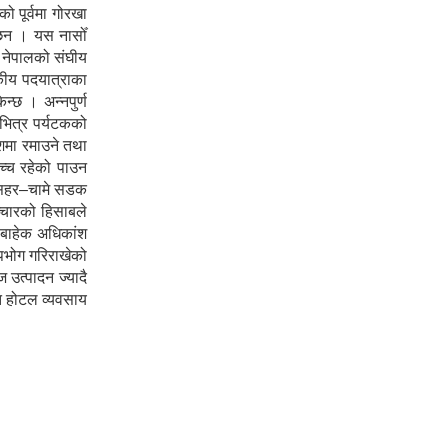
 पूर्वमा गोरखा
ा छन । यस नासोँ
ा नेपालको संघीय
टकीय पदयात्राका
न्छ । अन्नपुर्ण
 भित्र पर्यटकको
ेशमा रमाउने तथा
उच्च रहेको पाउन
शीसहर–चामे सडक
ञ्चारको हिसाबले
ा बाहेक अधिकांश
पभोग गरिराखेको
 उत्पादन ज्यादै
ोत होटल व्यवसाय