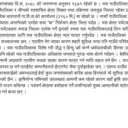
 जनसंख्या वि.सं. २०७८ को जनगणना अनुसार १६७१ रहेको छ । यस गाउँपालिकाको
गाउँपालिका र चीनको स्वशासित क्षेत्र तिब्बत तथा दक्षिणमा लमजुङ जिल्ला रहेक
विक धारापानी गा.वि.स.को कार्यालय (२१६० मि.) मा रहेको छ । नासोँ गाउँपालिक
ल्ला अन्तर्गतको प्रदेश सभा “क” निर्वाचन क्षेत्र भित्र पर्दछ । यस क्षेत्र पर्य
ेशी पर्यटकहरु मनाङ जिल्ला प्रवेश गर्ने द्वारको रुपमा यस गाउँपालिकालाई लिन सकि
पदयात्राका लागि यस गाउँपालिका क्षेत्र भएर यात्रा गर्नुपर्दछ । यस गाउँपालिका
ु सञ्चालनमा छन् । ग्रामीण भेग भएका कारण शहरी सुविधा भन्दा पनि गाउँले परिव
 यस गाउँपालिकामा विशेष गरी वौद्ध र हिन्दु धर्म मान्ने धर्मावलम्बीको हिस्सा 
पनि रहेको यस गाउँपालिकाका अधिकांश जनताले गुरुङ भाषा बोल्ने गर्दछन् । बे
्यन्तै अप्ठ्यारो ग्रामीण सडक भएका कारण यात्रा गर्न त्यति सहज भने छैन । स
्था छ भने प्राईभेट कम्पनीहरुले ईन्टरनेट सेवा पुर्याइरहेका छन् । एकाध ठाउँम
सरसफाईको अवस्थालाई हेर्दा कुल जनसंख्याको करिब आधा हिस्साले यो सुविधा उ
सकेको छैन । कृषियोग्य जमिनको उपलब्धता अत्यन्तै कम रहेको कारण यहाँ कृषि उपज
पाउन सकिन्छ । पदमार्ग क्षेत्रमा बसोबास गर्ने वासीन्दाको मुख्य आम्दानीको श्र
 गर्न बाध्य छन् ।