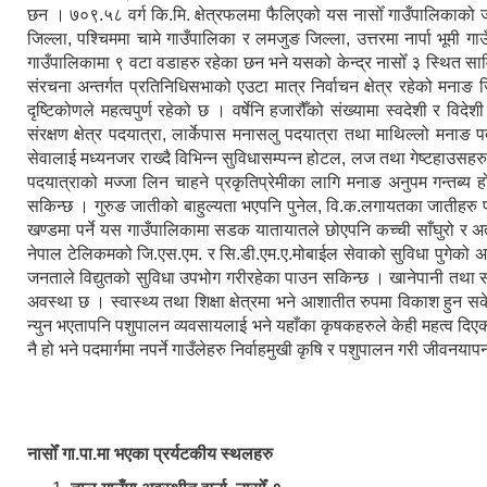
छन । ७०९.५८ वर्ग कि.मि. क्षेत्रफलमा फैलिएको यस नासोँ गाउँपालिकाको
जिल्ला, पश्चिममा चामे गाउँपालिका र लमजुङ जिल्ला, उत्तरमा नार्पा भूमी 
गाउँपालिकामा ९ वटा वडाहरु रहेका छन भने यसको केन्द्र नासोँ ३ स्थित सा
संरचना अन्तर्गत प्रतिनिधिसभाको एउटा मात्र निर्वाचन क्षेत्र रहेको मनाङ जि
दृष्टिकोणले महत्वपुर्ण रहेको छ । वर्षेनि हजारौँको संख्यामा स्वदेशी र विद
संरक्षण क्षेत्र पदयात्रा, लार्केपास मनासलु पदयात्रा तथा माथिल्लो मनाङ 
सेवालाई मध्यनजर राख्दै विभिन्न सुविधासम्पन्न होटल, लज तथा गेष्टहाउसहर
पदयात्राको मज्जा लिन चाहने प्रकृतिप्रेमीका लागि मनाङ अनुपम गन्तब्य हो ।
सकिन्छ । गुरुङ जातीको बाहुल्यता भएपनि पुनेल, वि.क.लगायतका जातीहरु 
खण्डमा पर्ने यस गाउँपालिकामा सडक यातायातले छोएपनि कच्ची साँघुरो र अत
नेपाल टेलिकमको जि.एस.एम. र सि.डी.एम.ए.मोबाईल सेवाको सुविधा पुगेको अवस
जनताले विद्युतको सुविधा उपभोग गरीरहेका पाउन सकिन्छ । खानेपानी तथा 
अवस्था छ । स्वास्थ्य तथा शिक्षा क्षेत्रमा भने आशातीत रुपमा विकाश हुन 
न्युन भएतापनि पशुपालन व्यवसायलाई भने यहाँका कृषकहरुले केही महत्व दिएको 
नै हो भने पदमार्गमा नपर्ने गाउँलेहरु निर्वाहमुखी कृषि र पशुपालन गरी जीवनयापन
नासोँ गा.पा.मा भएका प्रर्यटकीय स्थलहरु