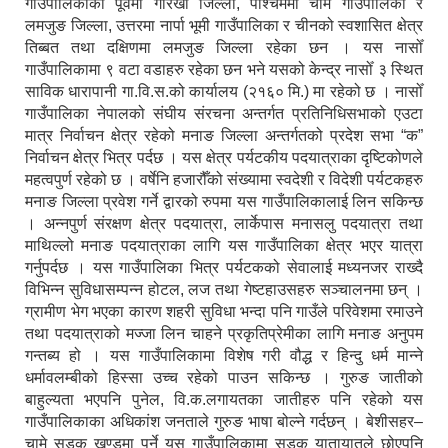
गाउँपालिकाको पूर्वमा गोरखा जिल्ला, पश्चिममा चामे गाउँपालिका र
लमजुङ जिल्ला, उत्तरमा नार्पा भूमी गाउँपालिका र चीनको स्वशासित क्षेत्र
तिब्बत तथा दक्षिणमा लमजुङ जिल्ला रहेका छन । यस नासोँ
गाउँपालिकामा ९ वटा वडाहरु रहेका छन भने यसको केन्द्र नासोँ ३ स्थित
साविक धारापानी गा.वि.स.को कार्यालय (२१६० मि.) मा रहेको छ । नासोँ
गाउँपालिका नेपालको संघीय संरचना अन्तर्गत प्रतिनिधिसभाको एउटा
मात्र निर्वाचन क्षेत्र रहेको मनाङ जिल्ला अन्तर्गतको प्रदेश सभा “क”
निर्वाचन क्षेत्र भित्र पर्दछ । यस क्षेत्र पर्यटकीय पदयात्राका दृष्टिकोणले
महत्वपुर्ण रहेको छ । वर्षेनि हजारौँको संख्यामा स्वदेशी र विदेशी पर्यटकहरु
मनाङ जिल्ला प्रवेश गर्ने द्वारको रुपमा यस गाउँपालिकालाई लिन सकिन्छ
। अन्नपुर्ण संरक्षण क्षेत्र पदयात्रा, लार्केपास मनासलु पदयात्रा तथा
माथिल्लो मनाङ पदयात्राका लागि यस गाउँपालिका क्षेत्र भएर यात्रा
गर्नुपर्दछ । यस गाउँपालिका भित्र पर्यटकको सेवालाई मध्यनजर राख्दै
विभिन्न सुविधासम्पन्न होटल, लज तथा गेष्टहाउसहरु सञ्चालनमा छन् ।
ग्रामीण भेग भएका कारण शहरी सुविधा भन्दा पनि गाउँले परिवेशमा रमाउने
तथा पदयात्राको मज्जा लिन चाहने प्रकृतिप्रेमीका लागि मनाङ अनुपम
गन्तब्य हो । यस गाउँपालिकामा विशेष गरी वौद्ध र हिन्दु धर्म मान्ने
धर्मावलम्बीको हिस्सा उच्च रहेको पाउन सकिन्छ । गुरुङ जातीको
बाहुल्यता भएपनि पुनेल, वि.क.लगायतका जातीहरु पनि रहेको यस
गाउँपालिकाका अधिकांश जनताले गुरुङ भाषा बोल्ने गर्दछन् । बेशीसहर–
चामे सडक खण्डमा पर्ने यस गाउँपालिकामा सडक यातायातले छोएपनि