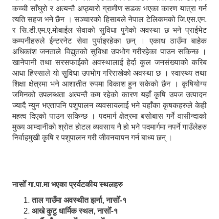
कच्ची साँघुरो र अत्यन्तै अप्ठ्यारो ग्रामीण सडक भएका कारण यात्रा गर्न
त्यति सहज भने छैन । सञ्चारको हिसाबले नेपाल टेलिकमको जि.एस.एम.
र सि.डी.एम.ए.मोबाईल सेवाको सुविधा पुगेको अवस्था छ भने प्राईभेट
कम्पनीहरुले ईन्टरनेट सेवा पुर्याइरहेका छन् । एकाध ठाउँमा बाहेक
अधिकांश जनताले विद्युतको सुविधा उपभोग गरीरहेका पाउन सकिन्छ ।
खानेपानी तथा सरसफाईको अवस्थालाई हेर्दा कुल जनसंख्याको करिब
आधा हिस्साले यो सुविधा उपभोग गरिराखेको अवस्था छ । स्वास्थ्य तथा
शिक्षा क्षेत्रमा भने आशातीत रुपमा विकाश हुन सकेको छैन । कृषियोग्य
जमिनको उपलब्धता अत्यन्तै कम रहेको कारण यहाँ कृषि उपज उत्पादन
ज्यादै न्युन भएतापनि पशुपालन व्यवसायलाई भने यहाँका कृषकहरुले केही
महत्व दिएको पाउन सकिन्छ । पदमार्ग क्षेत्रमा बसोबास गर्ने वासीन्दाको
मुख्य आम्दानीको श्रोत होटल व्यवसाय नै हो भने पदमार्गमा नपर्ने गाउँलेहरु
निर्वाहमुखी कृषि र पशुपालन गरी जीवनयापन गर्न बाध्य छन् ।
नासोँ गा.पा.मा भएका प्रर्यटकीय स्थलहरु
ताल गाउँमा अवस्थीत झर्ना, नासोँ-१
आखे कुटु धार्मिक स्थल, नासोँ-१