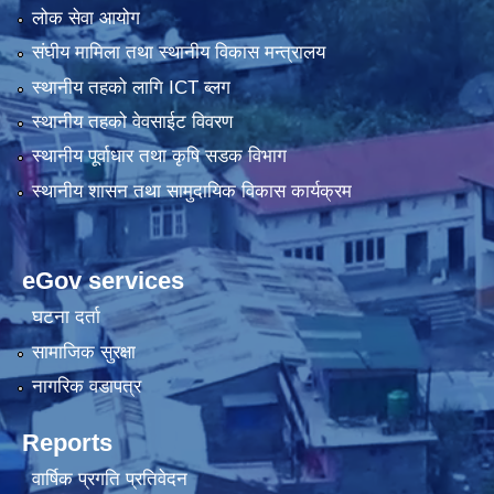
लोक सेवा आयोग
संघीय मामिला तथा स्थानीय विकास मन्त्रालय
स्थानीय तहको लागि ICT ब्लग
स्थानीय तहको वेवसाईट विवरण
स्थानीय पूर्वाधार तथा कृषि सडक विभाग
स्थानीय शासन तथा सामुदायिक विकास कार्यक्रम
eGov services
घटना दर्ता
सामाजिक सुरक्षा
नागरिक वडापत्र
Reports
वार्षिक प्रगति प्रतिवेदन