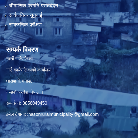
चौमासिक प्रगति प्रतिवेदन
सार्वजनिक सुनुवाई
सार्वजनिक परीक्षण
सम्पर्क विवरण
नासाेँ गाउँपालिका
गाउँ कार्यपालिकाकाे कार्यालय
धारापानी‚ मनाङ‚
गण्डकी प्रदेश‚ नेपाल ।
सम्पर्क न‌ं‍: 9856049450
इमेल ठेगाना:
:nasonruralmunicipality@gmail.com