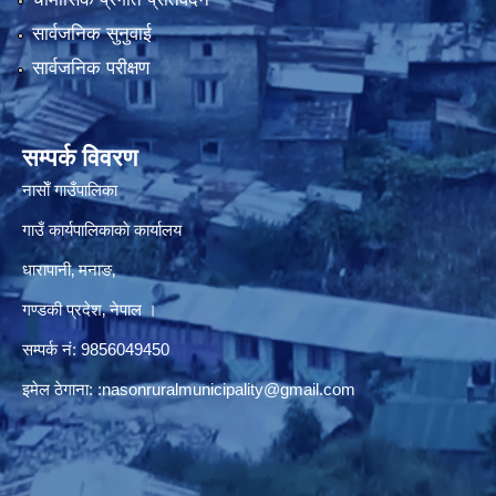
सार्वजनिक सुनुवाई
सार्वजनिक परीक्षण
सम्पर्क विवरण
नासाेँ गाउँपालिका
गाउँ कार्यपालिकाकाे कार्यालय
धारापानी‚ मनाङ‚
गण्डकी प्रदेश‚ नेपाल ।
सम्पर्क न‌ं‍: 9856049450
इमेल ठेगाना:
:nasonruralmunicipality@gmail.com