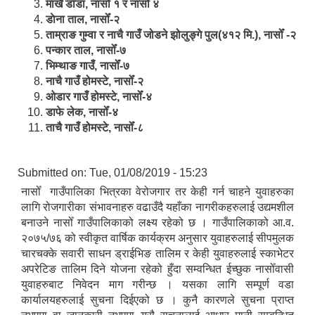
मार्खै डाँडा, नासोँ १ र नासोँ ४
डाेना ताल, नासोँ-२
ताम्राङ गुम्वा र नाचै गाउँ जोडने झोलुङ्गे पुल(४१२ मि.), नासोँ -२
पन्कार ताल, नासोँ-७
भिम्थाङ गाउँ, नासोँ-७
नाचै गाउँ होमस्टे, नासोँ-२
ओ‍‍‌डार गाउँ होमस्टे, नासोँ-४
डाफे लेक, नासोँ-४
ताचै गाउँ होमस्टे, नासोँ-८
Submitted on:
Tue, 01/08/2019 - 15:23
नासोँ गाउँपालिका भित्रका वेरोजगार तर केही गर्न चाहने युवाहरुका
लागि रोजगारीका स‌ंभावनाहरु वढाउँदै यहाँका नागरीकहरुलाई उद्यमशील
बनाउने नासोँ गाउँपालिकाको लक्ष्य रहेको छ । गाउँपालिकाको आ.व.
२०७५/७६ को स्वीकृत वार्षिक कार्यक्रम अनुसार युवाहरुलाई सीपमुलक
चारचक्के सवारी साधन ड्राईभिङ तालिम र केही युवाहरुलाई स्काभेटर
अपरेटिङ तालिम दिने योजना रहेको हुँदा सम्वन्धित ईच्छुक नासोँवासी
युवाहरुबाट निवेदन माग गरीन्छ । यसका लागि सम्पूर्ण वडा
कार्यालयहरुलाई सुचना दिईएको छ । कुनै कारणले सुचना प्राप्त