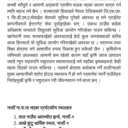
कच्ची साँघुरो र अत्यन्तै अप्ठ्यारो ग्रामीण सडक भएका कारण यात्रा गर्न
त्यति सहज भने छैन । सञ्चारको हिसाबले नेपाल टेलिकमको जि.एस.एम.
र सि.डी.एम.ए.मोबाईल सेवाको सुविधा पुगेको अवस्था छ भने प्राईभेट
कम्पनीहरुले ईन्टरनेट सेवा पुर्याइरहेका छन् । एकाध ठाउँमा बाहेक
अधिकांश जनताले विद्युतको सुविधा उपभोग गरीरहेका पाउन सकिन्छ ।
खानेपानी तथा सरसफाईको अवस्थालाई हेर्दा कुल जनसंख्याको करिब
आधा हिस्साले यो सुविधा उपभोग गरिराखेको अवस्था छ । स्वास्थ्य तथा
शिक्षा क्षेत्रमा भने आशातीत रुपमा विकाश हुन सकेको छैन । कृषियोग्य
जमिनको उपलब्धता अत्यन्तै कम रहेको कारण यहाँ कृषि उपज उत्पादन
ज्यादै न्युन भएतापनि पशुपालन व्यवसायलाई भने यहाँका कृषकहरुले केही
महत्व दिएको पाउन सकिन्छ । पदमार्ग क्षेत्रमा बसोबास गर्ने वासीन्दाको
मुख्य आम्दानीको श्रोत होटल व्यवसाय नै हो भने पदमार्गमा नपर्ने गाउँलेहरु
निर्वाहमुखी कृषि र पशुपालन गरी जीवनयापन गर्न बाध्य छन् ।
नासोँ गा.पा.मा भएका प्रर्यटकीय स्थलहरु
ताल गाउँमा अवस्थीत झर्ना, नासोँ-१
आखे कुटु धार्मिक स्थल, नासोँ-१