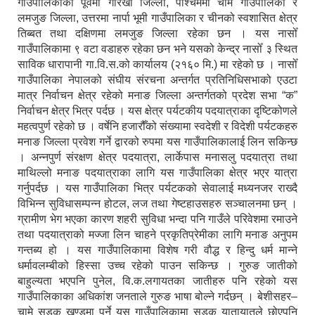
गाउँपालिकाको पूर्वमा गोरखा जिल्ला, पश्चिममा चामे गाउँपालिका र
लमजुङ जिल्ला, उत्तरमा नार्पा भूमी गाउँपालिका र चीनको स्वशासित क्षेत्र
तिब्बत तथा दक्षिणमा लमजुङ जिल्ला रहेका छन । यस नासोँ
गाउँपालिकामा ९ वटा वडाहरु रहेका छन भने यसको केन्द्र नासोँ ३ स्थित
साविक धारापानी गा.वि.स.को कार्यालय (२१६० मि.) मा रहेको छ । नासोँ
गाउँपालिका नेपालको संघीय संरचना अन्तर्गत प्रतिनिधिसभाको एउटा
मात्र निर्वाचन क्षेत्र रहेको मनाङ जिल्ला अन्तर्गतको प्रदेश सभा “क”
निर्वाचन क्षेत्र भित्र पर्दछ । यस क्षेत्र पर्यटकीय पदयात्राका दृष्टिकोणले
महत्वपुर्ण रहेको छ । वर्षेनि हजारौँको संख्यामा स्वदेशी र विदेशी पर्यटकहरु
मनाङ जिल्ला प्रवेश गर्ने द्वारको रुपमा यस गाउँपालिकालाई लिन सकिन्छ
। अन्नपुर्ण संरक्षण क्षेत्र पदयात्रा, लार्केपास मनासलु पदयात्रा तथा
माथिल्लो मनाङ पदयात्राका लागि यस गाउँपालिका क्षेत्र भएर यात्रा
गर्नुपर्दछ । यस गाउँपालिका भित्र पर्यटकको सेवालाई मध्यनजर राख्दै
विभिन्न सुविधासम्पन्न होटल, लज तथा गेष्टहाउसहरु सञ्चालनमा छन् ।
ग्रामीण भेग भएका कारण शहरी सुविधा भन्दा पनि गाउँले परिवेशमा रमाउने
तथा पदयात्राको मज्जा लिन चाहने प्रकृतिप्रेमीका लागि मनाङ अनुपम
गन्तब्य हो । यस गाउँपालिकामा विशेष गरी वौद्ध र हिन्दु धर्म मान्ने
धर्मावलम्बीको हिस्सा उच्च रहेको पाउन सकिन्छ । गुरुङ जातीको
बाहुल्यता भएपनि पुनेल, वि.क.लगायतका जातीहरु पनि रहेको यस
गाउँपालिकाका अधिकांश जनताले गुरुङ भाषा बोल्ने गर्दछन् । बेशीसहर–
चामे सडक खण्डमा पर्ने यस गाउँपालिकामा सडक यातायातले छोएपनि