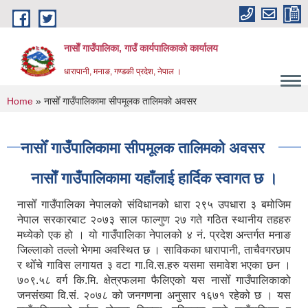
Skip to main content
नासाेँ गाउँपालिका, गाउँ कार्यपालिकाकाे कार्यालय
धारापानी, मनाङ, गण्डकी प्रदेश, नेपाल ।
You are here
Home
» नासोँ गाउँपालिकामा सीपमूलक तालिमको अवसर
नासोँ गाउँपालिकामा सीपमूलक तालिमको अवसर
नासाेँ गाउँपालिकामा यहाँलाई हार्दिक स्वागत छ ।
नासोँ गाउँपालिका नेपालको संविधानको धारा २९५ उपधारा ३ बमोजिम
नेपाल सरकारबाट २०७३ साल फाल्गुण २७ गते गठित स्थानीय तहहरु
मध्येको एक हो । यो गाउँपालिका नेपालको ४ नं. प्रदेश अन्तर्गत मनाङ
जिल्लाको तल्लो भेगमा अवस्थित छ । साविकका धारापानी‚ ताचैवगरछाप
र थोँचे गाविस लगायत ३ वटा गा.वि.स.हरु यसमा समावेश भएका छन ।
७०९.५८ वर्ग कि.मि. क्षेत्रफलमा फैलिएको यस नासोँ गाउँपालिकाको
जनसंख्या वि.सं. २०७८ को जनगणना अनुसार १६७१ रहेको छ । यस