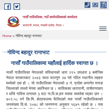
Skip to main content
नासाेँ गाउँपालिका, गाउँ कार्यपालिकाकाे कार्यालय
धारापानी, मनाङ, गण्डकी प्रदेश, नेपाल ।
You are here
Home
» गोविन्द बहादुर रानाभाट
गोविन्द बहादुर रानाभाट
नासाेँ गाउँपालिकामा यहाँलाई हार्दिक स्वागत छ ।
नासोँ गाउँपालिका नेपालको संविधानको धारा २९५ उपधारा ३ बमोजिम
नेपाल सरकारबाट २०७३ साल फाल्गुण २७ गते गठित स्थानीय तहहरु
मध्येको एक हो । यो गाउँपालिका नेपालको ४ नं. प्रदेश अन्तर्गत मनाङ
जिल्लाको तल्लो भेगमा अवस्थित छ । साविकका धारापानी‚ ताचैवगरछाप
र थोँचे गाविस लगायत ३ वटा गा.वि.स.हरु यसमा समावेश भएका छन ।
७०९.५८ वर्ग कि.मि. क्षेत्रफलमा फैलिएको यस नासोँ गाउँपालिकाको
जनसंख्या वि.सं. २०७८ को जनगणना अनुसार १६७१ रहेको छ । यस