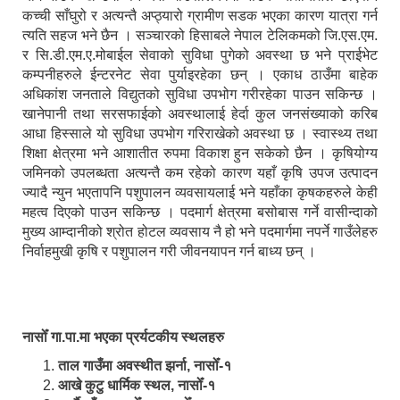
कच्ची साँघुरो र अत्यन्तै अप्ठ्यारो ग्रामीण सडक भएका कारण यात्रा गर्न
त्यति सहज भने छैन । सञ्चारको हिसाबले नेपाल टेलिकमको जि.एस.एम.
र सि.डी.एम.ए.मोबाईल सेवाको सुविधा पुगेको अवस्था छ भने प्राईभेट
कम्पनीहरुले ईन्टरनेट सेवा पुर्याइरहेका छन् । एकाध ठाउँमा बाहेक
अधिकांश जनताले विद्युतको सुविधा उपभोग गरीरहेका पाउन सकिन्छ ।
खानेपानी तथा सरसफाईको अवस्थालाई हेर्दा कुल जनसंख्याको करिब
आधा हिस्साले यो सुविधा उपभोग गरिराखेको अवस्था छ । स्वास्थ्य तथा
शिक्षा क्षेत्रमा भने आशातीत रुपमा विकाश हुन सकेको छैन । कृषियोग्य
जमिनको उपलब्धता अत्यन्तै कम रहेको कारण यहाँ कृषि उपज उत्पादन
ज्यादै न्युन भएतापनि पशुपालन व्यवसायलाई भने यहाँका कृषकहरुले केही
महत्व दिएको पाउन सकिन्छ । पदमार्ग क्षेत्रमा बसोबास गर्ने वासीन्दाको
मुख्य आम्दानीको श्रोत होटल व्यवसाय नै हो भने पदमार्गमा नपर्ने गाउँलेहरु
निर्वाहमुखी कृषि र पशुपालन गरी जीवनयापन गर्न बाध्य छन् ।
नासोँ गा.पा.मा भएका प्रर्यटकीय स्थलहरु
ताल गाउँमा अवस्थीत झर्ना, नासोँ-१
आखे कुटु धार्मिक स्थल, नासोँ-१