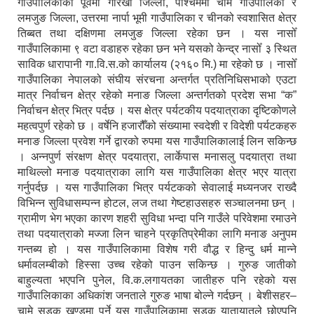
गाउँपालिकाको पूर्वमा गोरखा जिल्ला, पश्चिममा चामे गाउँपालिका र
लमजुङ जिल्ला, उत्तरमा नार्पा भूमी गाउँपालिका र चीनको स्वशासित क्षेत्र
तिब्बत तथा दक्षिणमा लमजुङ जिल्ला रहेका छन । यस नासोँ
गाउँपालिकामा ९ वटा वडाहरु रहेका छन भने यसको केन्द्र नासोँ ३ स्थित
साविक धारापानी गा.वि.स.को कार्यालय (२१६० मि.) मा रहेको छ । नासोँ
गाउँपालिका नेपालको संघीय संरचना अन्तर्गत प्रतिनिधिसभाको एउटा
मात्र निर्वाचन क्षेत्र रहेको मनाङ जिल्ला अन्तर्गतको प्रदेश सभा “क”
निर्वाचन क्षेत्र भित्र पर्दछ । यस क्षेत्र पर्यटकीय पदयात्राका दृष्टिकोणले
महत्वपुर्ण रहेको छ । वर्षेनि हजारौँको संख्यामा स्वदेशी र विदेशी पर्यटकहरु
मनाङ जिल्ला प्रवेश गर्ने द्वारको रुपमा यस गाउँपालिकालाई लिन सकिन्छ
। अन्नपुर्ण संरक्षण क्षेत्र पदयात्रा, लार्केपास मनासलु पदयात्रा तथा
माथिल्लो मनाङ पदयात्राका लागि यस गाउँपालिका क्षेत्र भएर यात्रा
गर्नुपर्दछ । यस गाउँपालिका भित्र पर्यटकको सेवालाई मध्यनजर राख्दै
विभिन्न सुविधासम्पन्न होटल, लज तथा गेष्टहाउसहरु सञ्चालनमा छन् ।
ग्रामीण भेग भएका कारण शहरी सुविधा भन्दा पनि गाउँले परिवेशमा रमाउने
तथा पदयात्राको मज्जा लिन चाहने प्रकृतिप्रेमीका लागि मनाङ अनुपम
गन्तब्य हो । यस गाउँपालिकामा विशेष गरी वौद्ध र हिन्दु धर्म मान्ने
धर्मावलम्बीको हिस्सा उच्च रहेको पाउन सकिन्छ । गुरुङ जातीको
बाहुल्यता भएपनि पुनेल, वि.क.लगायतका जातीहरु पनि रहेको यस
गाउँपालिकाका अधिकांश जनताले गुरुङ भाषा बोल्ने गर्दछन् । बेशीसहर–
चामे सडक खण्डमा पर्ने यस गाउँपालिकामा सडक यातायातले छोएपनि