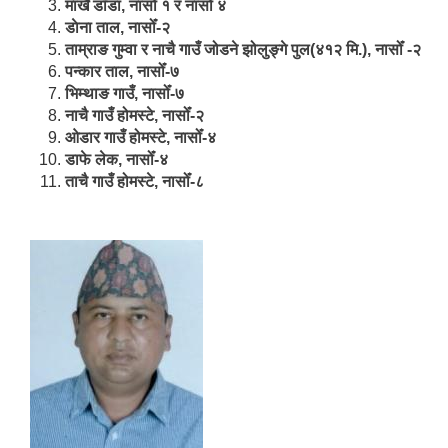
मार्खै डाँडा, नासोँ १ र नासोँ ४
डाेना ताल, नासोँ-२
ताम्राङ गुम्वा र नाचै गाउँ जोडने झोलुङ्गे पुल(४१२ मि.), नासोँ -२
पन्कार ताल, नासोँ-७
भिम्थाङ गाउँ, नासोँ-७
नाचै गाउँ होमस्टे, नासोँ-२
ओ‍‍‌डार गाउँ होमस्टे, नासोँ-४
डाफे लेक, नासोँ-४
ताचै गाउँ होमस्टे, नासोँ-८