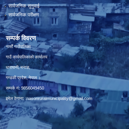
सार्वजनिक सुनुवाई
सार्वजनिक परीक्षण
सम्पर्क विवरण
नासाेँ गाउँपालिका
गाउँ कार्यपालिकाकाे कार्यालय
धारापानी‚ मनाङ‚
गण्डकी प्रदेश‚ नेपाल ।
सम्पर्क न‌ं‍: 9856049450
इमेल ठेगाना:
:nasonruralmunicipality@gmail.com