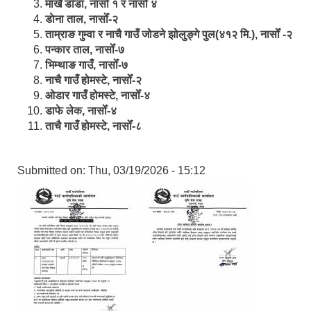
मार्खै डाँडा, नासोँ १ र नासोँ ४
डाेना ताल, नासोँ-२
ताम्राङ गुम्वा र नाचै गाउँ जोडने झोलुङ्गे पुल(४१२ मि.), नासोँ -२
पन्कार ताल, नासोँ-७
भिम्थाङ गाउँ, नासोँ-७
नाचै गाउँ होमस्टे, नासोँ-२
ओ‍‍‌डार गाउँ होमस्टे, नासोँ-४
डाफे लेक, नासोँ-४
ताचै गाउँ होमस्टे, नासोँ-८
Submitted on:
Thu, 03/19/2026 - 15:12