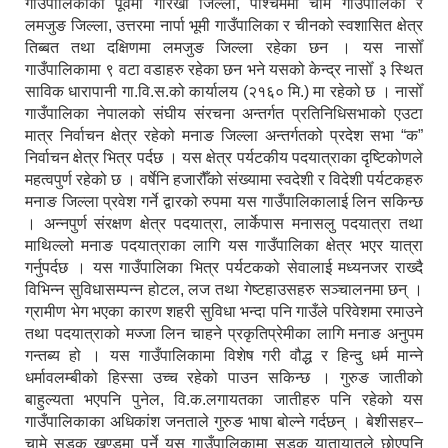
गाउँपालिकाको पूर्वमा गोरखा जिल्ला, पश्चिममा चामे गाउँपालिका र
लमजुङ जिल्ला, उत्तरमा नार्पा भूमी गाउँपालिका र चीनको स्वशासित क्षेत्र
तिब्बत तथा दक्षिणमा लमजुङ जिल्ला रहेका छन । यस नासोँ
गाउँपालिकामा ९ वटा वडाहरु रहेका छन भने यसको केन्द्र नासोँ ३ स्थित
साविक धारापानी गा.वि.स.को कार्यालय (२१६० मि.) मा रहेको छ । नासोँ
गाउँपालिका नेपालको संघीय संरचना अन्तर्गत प्रतिनिधिसभाको एउटा
मात्र निर्वाचन क्षेत्र रहेको मनाङ जिल्ला अन्तर्गतको प्रदेश सभा “क”
निर्वाचन क्षेत्र भित्र पर्दछ । यस क्षेत्र पर्यटकीय पदयात्राका दृष्टिकोणले
महत्वपुर्ण रहेको छ । वर्षेनि हजारौँको संख्यामा स्वदेशी र विदेशी पर्यटकहरु
मनाङ जिल्ला प्रवेश गर्ने द्वारको रुपमा यस गाउँपालिकालाई लिन सकिन्छ
। अन्नपुर्ण संरक्षण क्षेत्र पदयात्रा, लार्केपास मनासलु पदयात्रा तथा
माथिल्लो मनाङ पदयात्राका लागि यस गाउँपालिका क्षेत्र भएर यात्रा
गर्नुपर्दछ । यस गाउँपालिका भित्र पर्यटकको सेवालाई मध्यनजर राख्दै
विभिन्न सुविधासम्पन्न होटल, लज तथा गेष्टहाउसहरु सञ्चालनमा छन् ।
ग्रामीण भेग भएका कारण शहरी सुविधा भन्दा पनि गाउँले परिवेशमा रमाउने
तथा पदयात्राको मज्जा लिन चाहने प्रकृतिप्रेमीका लागि मनाङ अनुपम
गन्तब्य हो । यस गाउँपालिकामा विशेष गरी वौद्ध र हिन्दु धर्म मान्ने
धर्मावलम्बीको हिस्सा उच्च रहेको पाउन सकिन्छ । गुरुङ जातीको
बाहुल्यता भएपनि पुनेल, वि.क.लगायतका जातीहरु पनि रहेको यस
गाउँपालिकाका अधिकांश जनताले गुरुङ भाषा बोल्ने गर्दछन् । बेशीसहर–
चामे सडक खण्डमा पर्ने यस गाउँपालिकामा सडक यातायातले छोएपनि