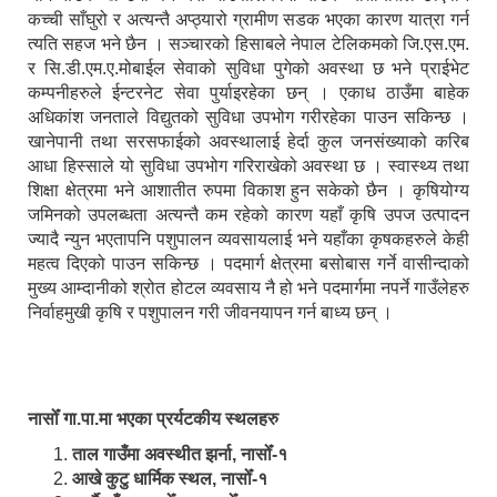
कच्ची साँघुरो र अत्यन्तै अप्ठ्यारो ग्रामीण सडक भएका कारण यात्रा गर्न
त्यति सहज भने छैन । सञ्चारको हिसाबले नेपाल टेलिकमको जि.एस.एम.
र सि.डी.एम.ए.मोबाईल सेवाको सुविधा पुगेको अवस्था छ भने प्राईभेट
कम्पनीहरुले ईन्टरनेट सेवा पुर्याइरहेका छन् । एकाध ठाउँमा बाहेक
अधिकांश जनताले विद्युतको सुविधा उपभोग गरीरहेका पाउन सकिन्छ ।
खानेपानी तथा सरसफाईको अवस्थालाई हेर्दा कुल जनसंख्याको करिब
आधा हिस्साले यो सुविधा उपभोग गरिराखेको अवस्था छ । स्वास्थ्य तथा
शिक्षा क्षेत्रमा भने आशातीत रुपमा विकाश हुन सकेको छैन । कृषियोग्य
जमिनको उपलब्धता अत्यन्तै कम रहेको कारण यहाँ कृषि उपज उत्पादन
ज्यादै न्युन भएतापनि पशुपालन व्यवसायलाई भने यहाँका कृषकहरुले केही
महत्व दिएको पाउन सकिन्छ । पदमार्ग क्षेत्रमा बसोबास गर्ने वासीन्दाको
मुख्य आम्दानीको श्रोत होटल व्यवसाय नै हो भने पदमार्गमा नपर्ने गाउँलेहरु
निर्वाहमुखी कृषि र पशुपालन गरी जीवनयापन गर्न बाध्य छन् ।
नासोँ गा.पा.मा भएका प्रर्यटकीय स्थलहरु
ताल गाउँमा अवस्थीत झर्ना, नासोँ-१
आखे कुटु धार्मिक स्थल, नासोँ-१