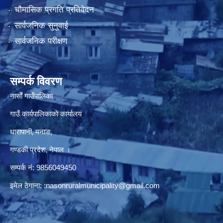
चौमासिक प्रगति प्रतिवेदन
सार्वजनिक सुनुवाई
सार्वजनिक परीक्षण
सम्पर्क विवरण
नासाेँ गाउँपालिका
गाउँ कार्यपालिकाकाे कार्यालय
धारापानी‚ मनाङ‚
गण्डकी प्रदेश‚ नेपाल ।
सम्पर्क न‌ं‍: 9856049450
इमेल ठेगाना:
:nasonruralmunicipality@gmail.com