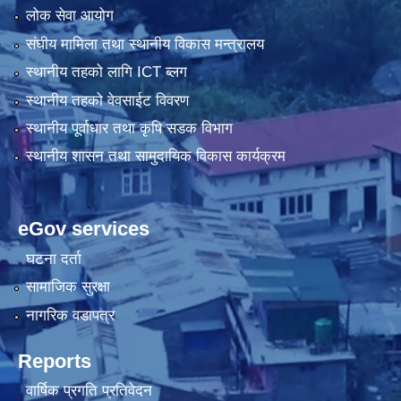
लोक सेवा आयोग
संघीय मामिला तथा स्थानीय विकास मन्त्रालय
स्थानीय तहको लागि ICT ब्लग
स्थानीय तहको वेवसाईट विवरण
स्थानीय पूर्वाधार तथा कृषि सडक विभाग
स्थानीय शासन तथा सामुदायिक विकास कार्यक्रम
eGov services
घटना दर्ता
सामाजिक सुरक्षा
नागरिक वडापत्र
Reports
वार्षिक प्रगति प्रतिवेदन