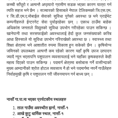
कच्ची साँघुरो र अत्यन्तै अप्ठ्यारो ग्रामीण सडक भएका कारण यात्रा गर्न
त्यति सहज भने छैन । सञ्चारको हिसाबले नेपाल टेलिकमको जि.एस.एम.
र सि.डी.एम.ए.मोबाईल सेवाको सुविधा पुगेको अवस्था छ भने प्राईभेट
कम्पनीहरुले ईन्टरनेट सेवा पुर्याइरहेका छन् । एकाध ठाउँमा बाहेक
अधिकांश जनताले विद्युतको सुविधा उपभोग गरीरहेका पाउन सकिन्छ ।
खानेपानी तथा सरसफाईको अवस्थालाई हेर्दा कुल जनसंख्याको करिब
आधा हिस्साले यो सुविधा उपभोग गरिराखेको अवस्था छ । स्वास्थ्य तथा
शिक्षा क्षेत्रमा भने आशातीत रुपमा विकाश हुन सकेको छैन । कृषियोग्य
जमिनको उपलब्धता अत्यन्तै कम रहेको कारण यहाँ कृषि उपज उत्पादन
ज्यादै न्युन भएतापनि पशुपालन व्यवसायलाई भने यहाँका कृषकहरुले केही
महत्व दिएको पाउन सकिन्छ । पदमार्ग क्षेत्रमा बसोबास गर्ने वासीन्दाको
मुख्य आम्दानीको श्रोत होटल व्यवसाय नै हो भने पदमार्गमा नपर्ने गाउँलेहरु
निर्वाहमुखी कृषि र पशुपालन गरी जीवनयापन गर्न बाध्य छन् ।
नासोँ गा.पा.मा भएका प्रर्यटकीय स्थलहरु
ताल गाउँमा अवस्थीत झर्ना, नासोँ-१
आखे कुटु धार्मिक स्थल, नासोँ-१