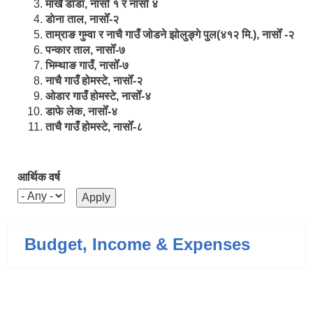
मार्खै डाँडा, नासोँ १ र नासोँ ४
डाेना ताल, नासोँ-२
ताम्राङ गुम्वा र नाचै गाउँ जोडने झोलुङ्गे पुल(४१२ मि.), नासोँ -२
पन्कार ताल, नासोँ-७
भिम्थाङ गाउँ, नासोँ-७
नाचै गाउँ होमस्टे, नासोँ-२
ओ‍‍‌डार गाउँ होमस्टे, नासोँ-४
डाफे लेक, नासोँ-४
ताचै गाउँ होमस्टे, नासोँ-८
आर्थिक वर्ष
Budget, Income & Expenses