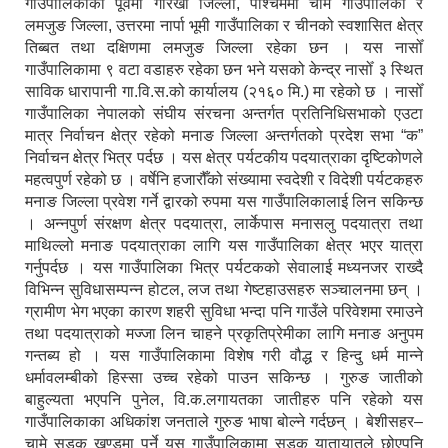
गाउँपालिकाको पूर्वमा गोरखा जिल्ला, पश्चिममा चामे गाउँपालिका र
लमजुङ जिल्ला, उत्तरमा नार्पा भूमी गाउँपालिका र चीनको स्वशासित क्षेत्र
तिब्बत तथा दक्षिणमा लमजुङ जिल्ला रहेका छन । यस नासोँ
गाउँपालिकामा ९ वटा वडाहरु रहेका छन भने यसको केन्द्र नासोँ ३ स्थित
साविक धारापानी गा.वि.स.को कार्यालय (२१६० मि.) मा रहेको छ । नासोँ
गाउँपालिका नेपालको संघीय संरचना अन्तर्गत प्रतिनिधिसभाको एउटा
मात्र निर्वाचन क्षेत्र रहेको मनाङ जिल्ला अन्तर्गतको प्रदेश सभा “क”
निर्वाचन क्षेत्र भित्र पर्दछ । यस क्षेत्र पर्यटकीय पदयात्राका दृष्टिकोणले
महत्वपुर्ण रहेको छ । वर्षेनि हजारौँको संख्यामा स्वदेशी र विदेशी पर्यटकहरु
मनाङ जिल्ला प्रवेश गर्ने द्वारको रुपमा यस गाउँपालिकालाई लिन सकिन्छ
। अन्नपुर्ण संरक्षण क्षेत्र पदयात्रा, लार्केपास मनासलु पदयात्रा तथा
माथिल्लो मनाङ पदयात्राका लागि यस गाउँपालिका क्षेत्र भएर यात्रा
गर्नुपर्दछ । यस गाउँपालिका भित्र पर्यटकको सेवालाई मध्यनजर राख्दै
विभिन्न सुविधासम्पन्न होटल, लज तथा गेष्टहाउसहरु सञ्चालनमा छन् ।
ग्रामीण भेग भएका कारण शहरी सुविधा भन्दा पनि गाउँले परिवेशमा रमाउने
तथा पदयात्राको मज्जा लिन चाहने प्रकृतिप्रेमीका लागि मनाङ अनुपम
गन्तब्य हो । यस गाउँपालिकामा विशेष गरी वौद्ध र हिन्दु धर्म मान्ने
धर्मावलम्बीको हिस्सा उच्च रहेको पाउन सकिन्छ । गुरुङ जातीको
बाहुल्यता भएपनि पुनेल, वि.क.लगायतका जातीहरु पनि रहेको यस
गाउँपालिकाका अधिकांश जनताले गुरुङ भाषा बोल्ने गर्दछन् । बेशीसहर–
चामे सडक खण्डमा पर्ने यस गाउँपालिकामा सडक यातायातले छोएपनि