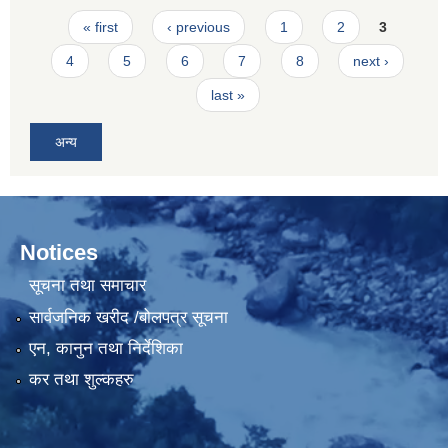
Pages
« first
‹ previous
1
2
3
4
5
6
7
8
next ›
last »
अन्य
Notices
सूचना तथा समाचार
सार्वजनिक खरीद /बोलपत्र सूचना
एन, कानुन तथा निर्देशिका
कर तथा शुल्कहरु