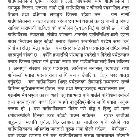
गाउँपालिकाको पूर्वमा गोरखा जिल्ला, पश्चिममा चामे गाउँपालिका र
लमजुङ जिल्ला, उत्तरमा नार्पा भूमी गाउँपालिका र चीनको स्वशासित क्षेत्र
तिब्बत तथा दक्षिणमा लमजुङ जिल्ला रहेका छन । यस नासोँ
गाउँपालिकामा ९ वटा वडाहरु रहेका छन भने यसको केन्द्र नासोँ ३ स्थित
साविक धारापानी गा.वि.स.को कार्यालय (२१६० मि.) मा रहेको छ । नासोँ
गाउँपालिका नेपालको संघीय संरचना अन्तर्गत प्रतिनिधिसभाको एउटा
मात्र निर्वाचन क्षेत्र रहेको मनाङ जिल्ला अन्तर्गतको प्रदेश सभा “क”
निर्वाचन क्षेत्र भित्र पर्दछ । यस क्षेत्र पर्यटकीय पदयात्राका दृष्टिकोणले
महत्वपुर्ण रहेको छ । वर्षेनि हजारौँको संख्यामा स्वदेशी र विदेशी पर्यटकहरु
मनाङ जिल्ला प्रवेश गर्ने द्वारको रुपमा यस गाउँपालिकालाई लिन सकिन्छ
। अन्नपुर्ण संरक्षण क्षेत्र पदयात्रा, लार्केपास मनासलु पदयात्रा तथा
माथिल्लो मनाङ पदयात्राका लागि यस गाउँपालिका क्षेत्र भएर यात्रा
गर्नुपर्दछ । यस गाउँपालिका भित्र पर्यटकको सेवालाई मध्यनजर राख्दै
विभिन्न सुविधासम्पन्न होटल, लज तथा गेष्टहाउसहरु सञ्चालनमा छन् ।
ग्रामीण भेग भएका कारण शहरी सुविधा भन्दा पनि गाउँले परिवेशमा रमाउने
तथा पदयात्राको मज्जा लिन चाहने प्रकृतिप्रेमीका लागि मनाङ अनुपम
गन्तब्य हो । यस गाउँपालिकामा विशेष गरी वौद्ध र हिन्दु धर्म मान्ने
धर्मावलम्बीको हिस्सा उच्च रहेको पाउन सकिन्छ । गुरुङ जातीको
बाहुल्यता भएपनि पुनेल, वि.क.लगायतका जातीहरु पनि रहेको यस
गाउँपालिकाका अधिकांश जनताले गुरुङ भाषा बोल्ने गर्दछन् । बेशीसहर–
चामे सडक खण्डमा पर्ने यस गाउँपालिकामा सडक यातायातले छोएपनि