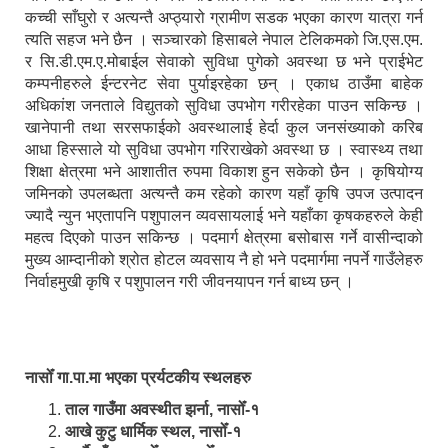
कच्ची साँघुरो र अत्यन्तै अप्ठ्यारो ग्रामीण सडक भएका कारण यात्रा गर्न
त्यति सहज भने छैन । सञ्चारको हिसाबले नेपाल टेलिकमको जि.एस.एम.
र सि.डी.एम.ए.मोबाईल सेवाको सुविधा पुगेको अवस्था छ भने प्राईभेट
कम्पनीहरुले ईन्टरनेट सेवा पुर्याइरहेका छन् । एकाध ठाउँमा बाहेक
अधिकांश जनताले विद्युतको सुविधा उपभोग गरीरहेका पाउन सकिन्छ ।
खानेपानी तथा सरसफाईको अवस्थालाई हेर्दा कुल जनसंख्याको करिब
आधा हिस्साले यो सुविधा उपभोग गरिराखेको अवस्था छ । स्वास्थ्य तथा
शिक्षा क्षेत्रमा भने आशातीत रुपमा विकाश हुन सकेको छैन । कृषियोग्य
जमिनको उपलब्धता अत्यन्तै कम रहेको कारण यहाँ कृषि उपज उत्पादन
ज्यादै न्युन भएतापनि पशुपालन व्यवसायलाई भने यहाँका कृषकहरुले केही
महत्व दिएको पाउन सकिन्छ । पदमार्ग क्षेत्रमा बसोबास गर्ने वासीन्दाको
मुख्य आम्दानीको श्रोत होटल व्यवसाय नै हो भने पदमार्गमा नपर्ने गाउँलेहरु
निर्वाहमुखी कृषि र पशुपालन गरी जीवनयापन गर्न बाध्य छन् ।
नासोँ गा.पा.मा भएका प्रर्यटकीय स्थलहरु
ताल गाउँमा अवस्थीत झर्ना, नासोँ-१
आखे कुटु धार्मिक स्थल, नासोँ-१