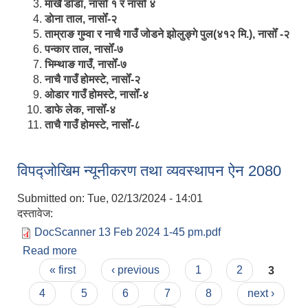
मार्खै डाँडा, नासोँ १ र नासोँ ४
डाेना ताल, नासोँ-२
ताम्राङ गुम्वा र नाचै गाउँ जोडने झोलुङ्गे पुल(४१२ मि.), नासोँ -२
पन्कार ताल, नासोँ-७
भिम्थाङ गाउँ, नासोँ-७
नाचै गाउँ होमस्टे, नासोँ-२
ओ‍‍‌डार गाउँ होमस्टे, नासोँ-४
डाफे लेक, नासोँ-४
ताचै गाउँ होमस्टे, नासोँ-८
विपद्जोखिम न्यूनीकरण तथा व्यवस्थापन ऐन 2080
Submitted on:
Tue, 02/13/2024 - 14:01
दस्तावेज:
DocScanner 13 Feb 2024 1-45 pm.pdf
Read more
about विपद्जोखिम न्यूनीकरण तथा व्यवस्थापन ऐन 2080
Pages
« first
‹ previous
1
2
3
4
5
6
7
8
next ›