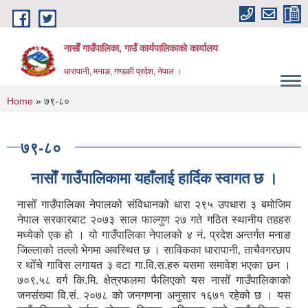
Skip to main content
नासाेँ गाउँपालिका, गाउँ कार्यपालिकाकाे कार्यालय
धारापानी, मनाङ, गण्डकी प्रदेश, नेपाल ।
You are here
Home
» ७९-८०
७९-८०
नासाेँ गाउँपालिकामा यहाँलाई हार्दिक स्वागत छ ।
नासोँ गाउँपालिका नेपालको संविधानको धारा २९५ उपधारा ३ बमोजिम
नेपाल सरकारबाट २०७३ साल फाल्गुण २७ गते गठित स्थानीय तहहरु
मध्येको एक हो । यो गाउँपालिका नेपालको ४ नं. प्रदेश अन्तर्गत मनाङ
जिल्लाको तल्लो भेगमा अवस्थित छ । साविकका धारापानी‚ ताचैवगरछाप
र थोँचे गाविस लगायत ३ वटा गा.वि.स.हरु यसमा समावेश भएका छन ।
७०९.५८ वर्ग कि.मि. क्षेत्रफलमा फैलिएको यस नासोँ गाउँपालिकाको
जनसंख्या वि.सं. २०७८ को जनगणना अनुसार १६७१ रहेको छ । यस